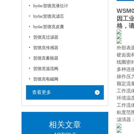
hydac贺德克液位计
WSM0
hydac贺德克滤芯
因工
格，
hydac贺德克皮囊
贺德克过滤器
外部表
贺德克传感器
硬齿面
贺德克蓄能器
线圈密
贺德克溢流阀
多种连
操作压力：
贺德克电磁阀
额定流量
工作流体
查看更多
环境温度
工作流体
粘度范围：
滤清器：类 
相关文章