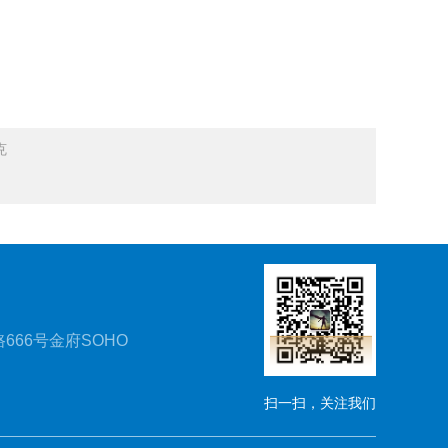
克
666号金府SOHO
扫一扫，关注我们