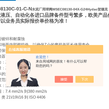
8130C-01-C-N
水泥厂用球阀WSEC08130-04X-G24Hydac贺德克
业液压、自动化各进口品牌备件型号繁多，欧美产品
请以业务员实际报价单价格为准！
面镀锌和耐腐蚀
和地面内部阀组件，以确保Z小的磨损并延长使用寿命
封保护电磁系统
接器可供选择
欢迎您！
来自局域网的朋友！有什么可以帮
Z大500 bar
助您的吗？
：Z大12 升\分钟
的温度范围：–20℃到120℃
范围：–20℃ 到60 ℃
：液压油，DIN 51524
7.4 mm2/s 到380 mm2/s
21\/19\/16 到 ISO 4406