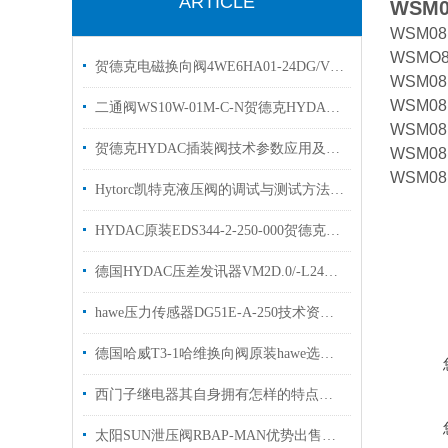
ARTICLE
WSM0
WSM08
WSMO8
贺德克电磁换向阀4WE6HA01-24DG/Vhydac
WSM08
WSM08
二通阀WS10W-01M-C-N贺德克HYDAC换向阀有库存
WSM08
贺德克HYDAC插装阀技术参数应用及特点
WSM081
WSM081
Hytorc凯特克液压阀的调试与测试方法具体如下
HYDAC原装EDS344-2-250-000贺德克压力开关
德国HYDAC压差发讯器VM2D.0/-L24现货库存贺德克样本
hawe压力传感器DG51E-A-250技术资料原装出售
德国哈威T3-1哈维换向阀原装hawe选购指南
西门子继电器其自身拥有怎样的特点呢？
太阳SUN泄压阀RBAP-MAN优势出售插装阀