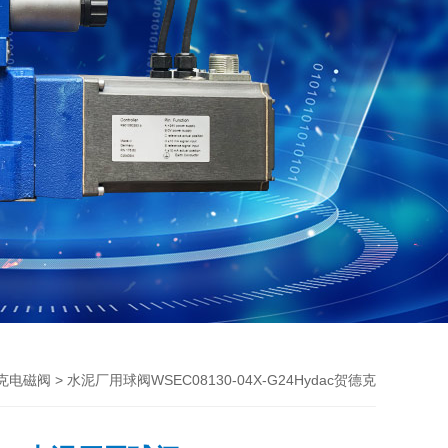
> 水泥厂用球阀WSEC08130-04X-G24Hydac贺德克
克电磁阀