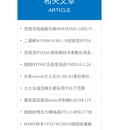
相关文章
ARTICLE
贺德克电磁换向阀4WE6HA01-24DG/Vhydac
二通阀WS10W-01M-C-N贺德克HYDAC换向阀有库存
贺德克HYDAC插装阀技术参数应用及特点
德国HYDAC压差发讯器VM2D.0/-L24现货库存贺德克样本
出售rexroth力士乐SL10GA1液控单向阀R900483370
力士乐溢流阀主要应用于以下范围
蓄能器贺德克hydac控制阀SAF20E12Y1N330A优势出售
德国哈维压力继电器DT2-2-MSD-T7传感器直销
HAWE样本VP1Z-WGM110德国哈威截止换向阀现货供应