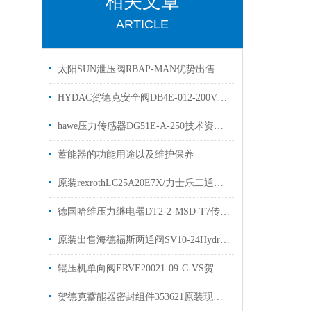
相关文章
ARTICLE
太阳SUN泄压阀RBAP-MAN优势出售插装阀
HYDAC贺德克安全阀DB4E-012-200V溢流阀有库存
hawe压力传感器DG51E-A-250技术资料原装出售
蓄能器的功能用途以及维护保养
原装rexrothLC25A20E7X/力士乐二通插装阀优势出售有现货
德国哈维压力继电器DT2-2-MSD-T7传感器直销
原装出售海德福斯两通阀SV10-24HydraForce插装阀
辊压机单向阀ERVE20021-09-C-VS贺德克原装库存
贺德克蓄能器密封组件353621原装现货出售