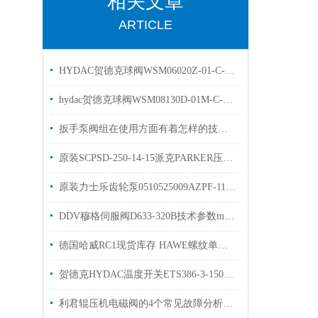
相关文章
ARTICLE
HYDAC贺德克球阀WSM06020Z-01-C-N-24DG现货原装
hydac贺德克球阀WSM08130D-01M-C-N现货
扳手泵阀组在使用方面有着怎样的技巧呢？
原装SCPSD-250-14-15派克PARKER压力传感器
原装力士乐齿轮泵0510525009AZPF-11-011现货库存
DDV穆格伺服阀D633-320B技术参数moogD633-7423
德国哈威RC1现货库存 HAWE螺纹单向阀RC系列
贺德克HYDAC温度开关ETS386-3-150-000介绍
利君辊压机电磁阀的4个常见故障分析，以后遇到轻松应对！