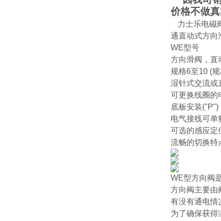
价格不做真
力士乐电磁
通直动式方向
WE型号
方向滑阀，直动
规格6至10 (规
湿针式交流或直
可更换线圈的电
底板安装("P")
电气接线可单独
可选的感应定位监
流畅的切换特
WE型方向阀
方向阀主要由
有没有通电情
为了确保获得