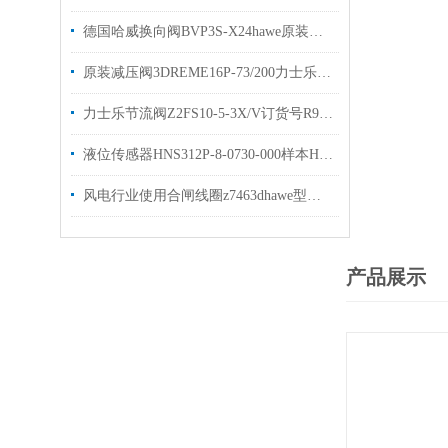
德国哈威换向阀BVP3S-X24hawe原装出售bvp系列
原装减压阀3DREME16P-73/200力士乐比例阀有现货出售
力士乐节流阀Z2FS10-5-3X/V订货号R900517812现货
液位传感器HNS312P-8-0730-000样本HYDAC原装出售
风电行业使用合闸线圈z7463dhawe型号gr2-0kb-g5/30×48现货
产品展示