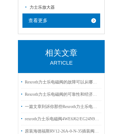
力士乐放大器
查看更多
相关文章
ARTICLE
Rexroth力士乐电磁阀的故障可以从哪里进行排查
Rexroth力士乐电磁阀的可靠性和经济性解读
一篇文章到诉你那些Rexroth力士乐电磁阀常见的符号的是什么意思
rexroth力士乐电磁阀4WE6J62/EG24N9K4两位三通阀
原装海德福斯RV12-26A-0-N-35插装阀现货出售