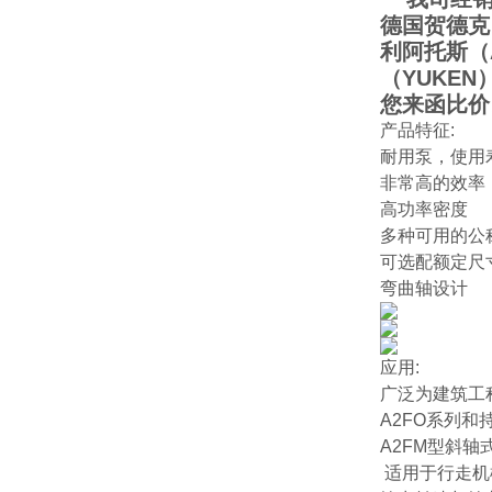
德国贺德克
利阿托斯（
（YUKE
您来函比价
产品特征:
耐用泵，使用
非常高的效率
高功率密度
多种可用的公
可选配额定尺寸
弯曲轴设计
应用:
广泛为建筑工
A2FO系列和
A2FM型斜
适用于行走机