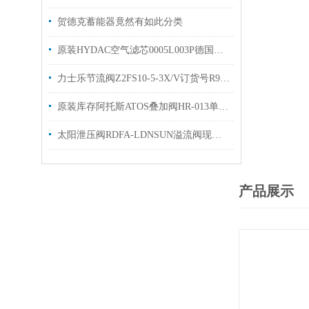
贺德克蓄能器竟然有如此分类
原装HYDAC空气滤芯0005L003P德国贺德克过滤器滤芯
力士乐节流阀Z2FS10-5-3X/V订货号R900517812现货
原装库存阿托斯ATOS叠加阀HR-013单向阀质保一年
太阳泄压阀RDFA-LDNSUN溢流阀现货出售欢迎选购
产品展示