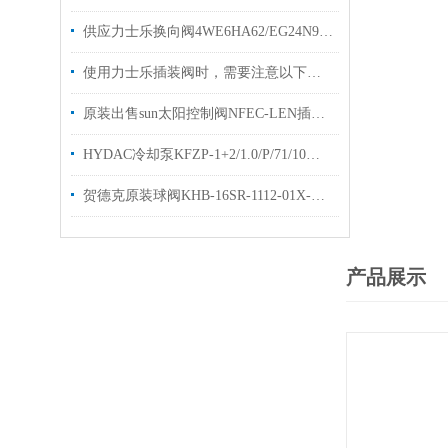
供应力士乐换向阀4WE6HA62/EG24N9K4型号齐全
使用力士乐插装阀时，需要注意以下几个关键的事项
原装出售sun太阳控制阀NFEC-LEN插装阀样本技术参数
HYDAC冷却泵KFZP-1+2/1.0/P/71/10电机泵优势出售
贺德克原装球阀KHB-16SR-1112-01X-A直销高压球阀KHB
产品展示