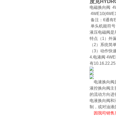
度克HYDR
电磁换向阀 4WE
4WE10(4WE1
备注：6通有E
单头机能符号：A
液压电磁阀是
特点（1）外
（2）系统简
（3）动作快
4.电液阀 4WE
有10.16.22.2
电液换向阀
液控换向阀主
的流动方向进
电液换向阀和
制，或对油液
因我司销售产