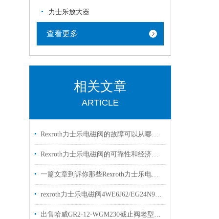
力士乐放大器
查看更多
相关文章
ARTICLE
Rexroth力士乐电磁阀的故障可以从哪里进行排查
Rexroth力士乐电磁阀的可靠性和经济性解读
一篇文章到诉你那些Rexroth力士乐电磁阀常见的符号的是什么意思
rexroth力士乐电磁阀4WE6J62/EG24N9K4两位三通阀
出售哈威GR2-12-WGM230截止阀老型号GR2-1-WG230