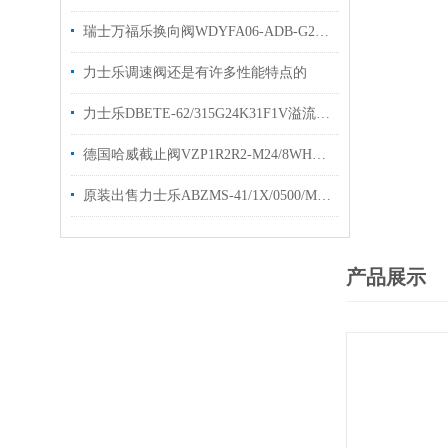
瑞士万福乐换向阀WDYFA06-ADB-G24的工作原理
力士乐调速阀还是有许多性能特点的
力士乐DBETE-62/315G24K31F1V溢流阀技术参数
德国哈威截止阀VZP1R2R2-M24/8WHAWE换向阀
原装出售力士乐ABZMS-41/1X/0500/M2液位开关
产品展示