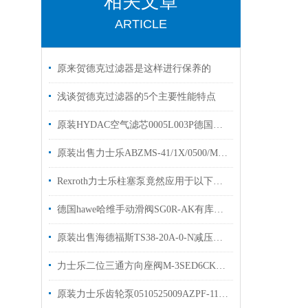
相关文章
ARTICLE
原来贺德克过滤器是这样进行保养的
浅谈贺德克过滤器的5个主要性能特点
原装HYDAC空气滤芯0005L003P德国贺德克过滤器滤芯
原装出售力士乐ABZMS-41/1X/0500/M2液位开关
Rexroth力士乐柱塞泵竟然应用于以下几大领域
德国hawe哈维手动滑阀SG0R-AK有库存出售
原装出售海德福斯TS38-20A-0-N减压阀HYDRAFORCE
力士乐二位三通方向座阀M-3SED6CK1X/350CG24N9K4现货
原装力士乐齿轮泵0510525009AZPF-11-011现货库存