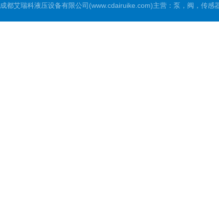
成都艾瑞科液压设备有限公司(www.cdairuike.com)主营：泵，