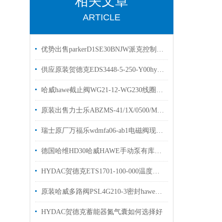
相关文章
ARTICLE
优势出售parkerD1SE30BNJW派克控制阀 派克换向阀
供应原装贺德克EDS3448-5-250-Y00hydac压力传感器
哈威hawe截止阀WG21-12-WG230线圈可单独订货
原装出售力士乐ABZMS-41/1X/0500/M2液位开关
瑞士原厂万福乐wdmfa06-ab1电磁阀现货线圈WDE45/23×50
德国哈维HD30哈威HAWE手动泵有库存欢迎选购
HYDAC贺德克ETS1701-100-000温度开关优势出售
原装哈威多路阀PSL4G210-3密封hawe哈维换向阀密封圈
HYDAC贺德克蓄能器氮气囊如何选择好