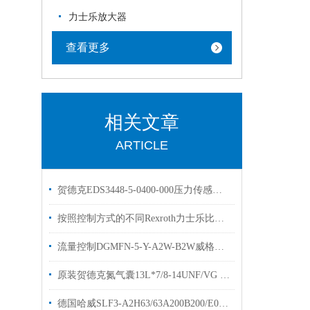
力士乐放大器
查看更多
相关文章
ARTICLE
贺德克EDS3448-5-0400-000压力传感器工作原理
按照控制方式的不同Rexroth力士乐比例阀可以分为3大类别
流量控制DGMFN-5-Y-A2W-B2W威格士vickers节流阀简介
原装贺德克氮气囊13L*7/8-14UNF/VG 376249皮囊现货
德国哈威SLF3-A2H63/63A200B200/E0多路阀阀片原装出售