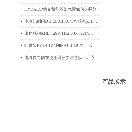
HYDAC贺德克蓄能器氮气囊如何选择好
电液比例阀D1FBE01FK0NJW派克parker换向阀有库存
出售球阀KHB-12SR-1112-03X-A原装贺德克高压阀
叶片泵PVV4-1X/098RA15UMC力士乐的工作原理
电液换向阀在使用时需要注意以下几点
产品展示