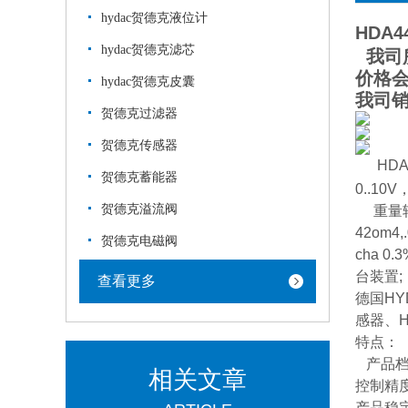
hydac贺德克液位计
HDA44
hydac贺德克滤芯
我司
价格
hydac贺德克皮囊
我司
贺德克过滤器
贺德克传感器
HD
贺德克蓄能器
0..1
贺德克溢流阀
重量轻;
42om
贺德克电磁阀
cha 
台装置;
查看更多
德国HY
感器、H
特点：
产品档
相关文章
控制精
产品稳