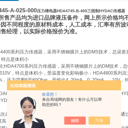
45-A-025-000
压力继电器HDA4745-B-400三线制HYDAC传感器
所售产品均为进口品牌液压备件，网上所示价格均不
会因不同程度的原材料成本，人工成本，汇率有所波
销售经理，以实际价格报价为准。
A4400系列压力传感器，采用不锈钢膜片上的DMS技术，总误差1%，
0V，特点是体积小
HDA4700系列压力传感器，采用不锈钢膜片上的DM技术，总wu 
4,.010V，特点是体积小，受温度变化影响极小﹔HDA4800
0.3%，压力范围6至60Obar，号输出4..20mA，0..20mA，
DAC压力传感器、HYDAC压力继电器、HYDAC压力开关、HY
欢迎您！
来自局域网的朋友！有什么可以帮
YDAC流量开关
助您的吗？
次高：采用电子式压力开关，内置式DMS压力传感主件，可通
度高：检测精度可达0.5%，适用于多种工作领域。
定性能好：在设计中加入了特别的补偿线路，将偏差控制在极小