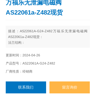
万福乐无泄漏电磁阀
AS22061a-Z482现货
描述：AS22061A-G24-Z482万福乐无泄漏电磁阀
AS22061a-Z482现货：
法兰结构：
Q限度= 42 升/分钟
4 个体积流量级别
更新时间：2024-04-26
QN 值= 32 升/分钟
产品型号：AS22061A-G24-Z482
p限度= 350 巴
厂商性质：经销商
联系我们
留言询价