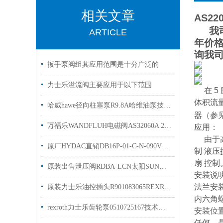
相关文章
AS220
我司
ARTICLE
年价
询我
扳手泵阀组其应用范围是十分广泛的
力士乐溢流阀主要应用于以下范围
在 
体积流量
哈威hawe径向柱塞泵R9.8A哈维油泵技术参数
器（参见
万福乐WANDFLUH电磁阀AS32060A 24V工作原理
应用：
由于高
原厂HYDAC直销DB16P-01-C-N-090V德国贺德克插装阀
制 液
扇 控制
原装出售泄压阀RDBA-LCN太阳SUN螺纹插装阀现货
安装说
法兰安装
原装力士乐油控插头R901083065REXROTH插头
内六角螺钉
rexroth力士乐齿轮泵0510725167技术参数原装
安装位
任何，