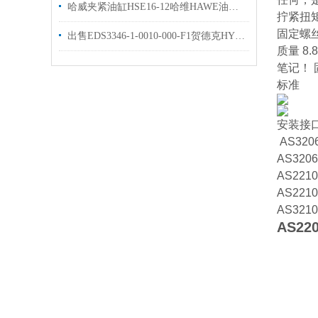
哈威夹紧油缸HSE16-12哈维HAWE油缸原装出售
拧紧扭
固定螺丝 
出售EDS3346-1-0010-000-F1贺德克HYDAC传感器
质量 8.
笔记！
标准
安装接口 
AS3206
AS3206
A
S2210
AS2210
AS3210
AS220