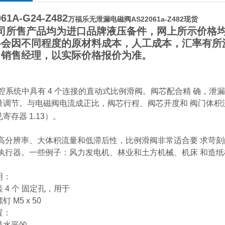
61A-G24-Z482
万福乐无泄漏电磁阀AS22061a-Z482现货
所售产品均为进口品牌液压备件，网上所示价格均
格会因不同程度的原材料成本，人工成本，汇率有所
司销售经理，以实际价格报价为准。
5 腔系统中具有 4 个连接的直动式比例滑阀。阀芯配合精 确，泄漏量
调节。与电磁阀电流成正比，阀芯行程、阀芯开度和 阀门体积流量增
寄存器 1.13）。
分辨率、大体积流量和低滞后性，比例滑阀非常适合要 求苛刻
压执行器。一些例子：风力发电机、林业和土方机械、机床 和造
。
明：
 4 个 固定孔，用于
 M5 x 50
置：
是水平的