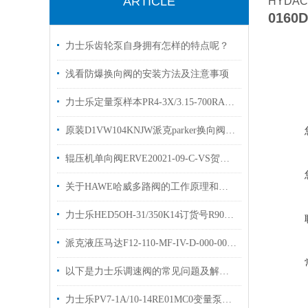
ARTICLE
HYDAC
0160
力士乐齿轮泵自身拥有怎样的特点呢？
浅看防爆换向阀的安装方法及注意事项
力士乐定量泵样本PR4-3X/3.15-700RA技术参数优势出售
原装D1VW104KNJW派克parker换向阀优势出售选购
辊压机单向阀ERVE20021-09-C-VS贺德克原装库存
关于HAWE哈威多路阀的工作原理和作用的几个知识点总结
力士乐HED5OH-31/350K14订货号R9011826323
派克液压马达F12-110-MF-IV-D-000-0000-P0
以下是力士乐调速阀的常见问题及解决方法
力士乐PV7-1A/10-14RE01MC0变量泵有库存选购