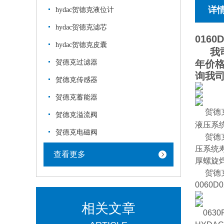
详
hydac贺德克液位计
hydac贺德克滤芯
0160
hydac贺德克皮囊
我司
贺德克过滤器
年价
询我
贺德克传感器
贺德克蓄能器
贺德
贺德克溢流阀
液压系
贺德克电磁阀
贺德克
压系统
查看更多
厚螺旋
贺德克
0060D
相关文章
0630