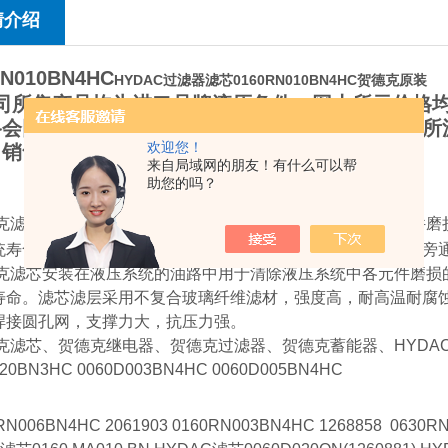
情介绍
DN010BN4HC
HYDAC过滤器滤芯0160RN010BN4HC贺德克原装
所售产品均为进口品牌液压备件，网上所示价格均
格会因不同程度的原材料成本，人工成本，汇率有所
欢迎您！
司销售经理，以实际价格报价为准。
来自局域网的朋友！有什么可以帮
助您的吗？
克滤芯是安装在液压系统的油路中用于清除液压系统中各元件磨
统寿命。低压系列滤芯还设有旁通阀，当滤芯未及时更换时，旁
滤芯安装在液压系统的油路中用于清除液压系统中各元件磨损
寿命。滤芯滤层采用不复合玻璃纤维滤材，强度高，耐高温耐腐蚀
焊接圆孔网，支撑力大，抗压力强。
滤芯、贺德克继电器、贺德克过滤器、贺德克蓄能器、HYDA
020BN3HC 0060D003BN4HC 0060D005BN4HC
RN006BN4HC 2061903 0160RN003BN4HC 1268858 0630R