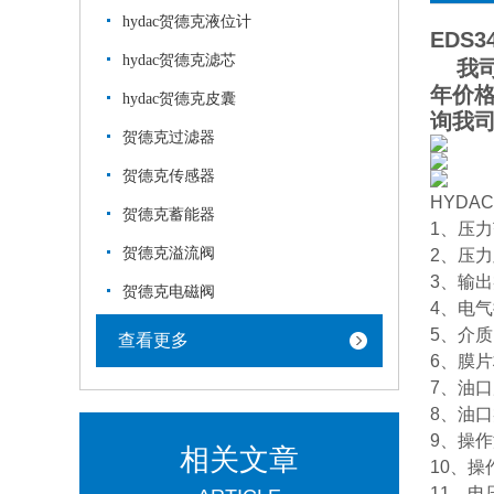
hydac贺德克液位计
EDS34
hydac贺德克滤芯
我司
年价
hydac贺德克皮囊
询我
贺德克过滤器
贺德克传感器
HYDAC
贺德克蓄能器
1、压力范围：
贺德克溢流阀
2、压力显
3、输出类型
贺德克电磁阀
4、电气接口
5、介
查看更多
6、膜片
7、油口尺寸
8、油
9、操作温
相关文章
10、操作
11、电压