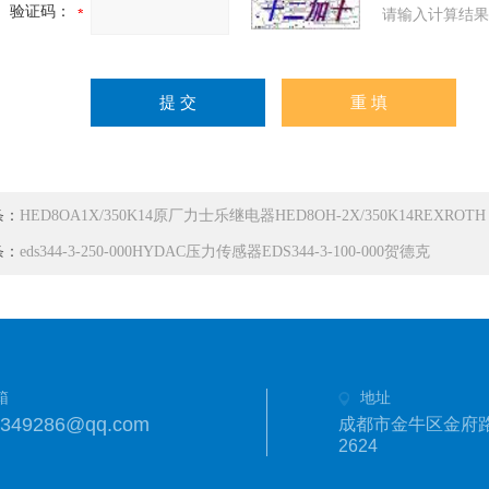
验证码：
请输入计算结果
条：
HED8OA1X/350K14原厂力士乐继电器HED8OH-2X/350K14REXROTH
条：
eds344-3-250-000HYDAC压力传感器EDS344-3-100-000贺德克
箱
地址
1349286@qq.com
成都市金牛区金府路
2624