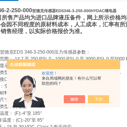
6-2-250-000
贺德克传感器EDS346-3-250-000HYDAC继电器
所售产品均为进口品牌液压备件，网上所示价格均
格会因不同程度的原材料成本，人工成本，汇率有所
司销售经理，以实际价格报价为准。
贺德克EDS 346-3-250-000压力传感器参数：
-14.7 至 250 PSI, 0 - 1000 PSI, 0 至 3000 PSI, 0 至5000 P
示：PSIG | Bar
：(2) PNP | (1) PNP 带 4-20MA输出| (2) PNP 带4-20MA
欢迎您！
来自局域网的朋友！有什么可以帮
| M12 4 针 | M12 5 针
助您的吗？
质：空气、液压油及非腐蚀性气体
材料：陶瓷| 不锈钢
：7/16-20 UNF-2b (SAE-4), 1/4 BSPP
口类型：外螺纹
度： (F):-4°至 185°
温度：(C):-20°至 85°
：15 至 30 VDC, Class 2 电压供应