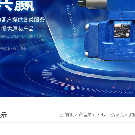
展示
>
>
>
首页
产品展示
Hydac贺德克
贺