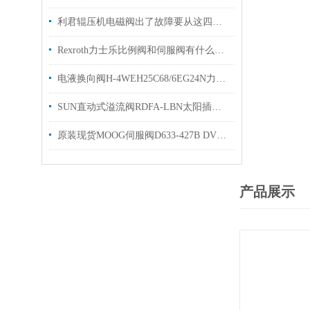
利君辊压机电磁阀出了故障要从这四个方面进行排查
Rexroth力士乐比例阀和伺服阀有什么区别？看完这篇文章你就明白了
电液换向阀H-4WEH25C68/6EG24N力士乐操作使用
SUN直动式溢流阀RDFA-LBN太阳插装阀有库存欢迎询价
原装现货MOOG伺服阀D633-427B DVV伺服阀样本
产品展示