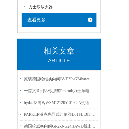
力士乐放大器
查看更多
相关文章
ARTICLE
原装德国哈维换向阀BVE3R-G24haweBVG3R-G24
一篇文章到诉你那些Rexroth力士乐电磁阀常见的符号的是什么意思
hydac换向阀WSM12120Y-01-C-N贺德克球阀有库存现货
PARKER派克先导式比例阀D31FBE01CC4NF00原装出售
德国哈威换向阀GR2-3-G24HAWE截止阀样本