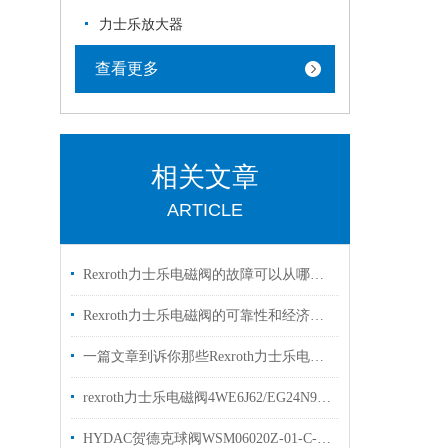
力士乐放大器
查看更多
相关文章
ARTICLE
Rexroth力士乐电磁阀的故障可以从哪里进行排查
Rexroth力士乐电磁阀的可靠性和经济性解读
一篇文章到诉你那些Rexroth力士乐电磁阀常见的符号的是什么意思
rexroth力士乐电磁阀4WE6J62/EG24N9K4两位三通阀
HYDAC贺德克球阀WSM06020Z-01-C-N-24DG现货原装