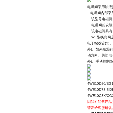
电磁阀采用油液
电磁阀内部采用
该型号电磁阀的
电磁阀的安装方
该电磁阀具有
WE型换向阀是
电子螺线管(2)
外)。如果给湿
动方向。关闭电子
外)。手动控制
4WE10D50/EG
4WE10D73-5X/
4WE10C3X/CG2
因我司销售产品
请发给客服确认