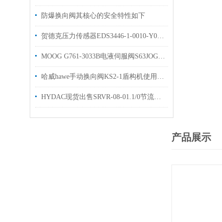
防爆换向阀其核心的安全特性如下
贺德克压力传感器EDS3446-1-0010-Y00原装库存出售
MOOG G761-3033B电液伺服阀S63JOGM4VPL有库存
哈威hawe手动换向阀KS2-1盾构机使用库存有货
HYDAC现货出售SRVR-08-01.1/0节流阀样本资料
产品展示