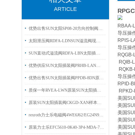
ARTICLE
RPGC
RBAA-
优势出售SUN太阳SP08-20方向控制阀有库存
导压操
RPIS-L
太阳泄压阀RDFA-LDNSUN溢流阀现货出售欢迎选购
导压操
SUN直动式溢流阀RDFA-LBN太阳插装阀有库存欢迎询价
RQGB-
RQIB-L
优势供应SUN太阳插装阀PRHB-LAN电磁阀原装现货
RQKB-
导压操
优势出售SUN太阳插装阀PPDB-8DN原装有库存
RPID-B
质保一年RVEA-LWN原装SUN太阳插装阀参数溢流阀
RPKD-
美国SU
原装SUN太阳插装阀CKGD-XAN样本优势出售
美国SU
美国SU
rexroth力士乐电磁阀4WE6J62/EG24N9K4两位三通阀
美国SU
美国SU
原装力士乐EFC5610-0K40-3P4-MDA-7P变频器现货出售
美国SU