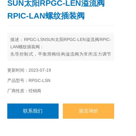
SUN太阳RPGC-LEN溢流阀
RPIC-LAN螺纹插装阀
描述：RPGC-LSNSUN太阳RPGC-LEN溢流阀RPIC-
LAN螺纹插装阀：
先导控制式，平衡滑阀结构溢流阀为常闭压力调节
阀。当进口（口1）压力达到阀设定值，阀开始向油箱
（口2）溢流，节流以调节压力。此类阀压力调节精度
更新时间：2023-07-19
高，压力波动随流量变化小，并且调节平稳，噪声
产品型号：RPGC-LSN
小，响应速度适中
厂商性质：经销商
联系我们
留言询价