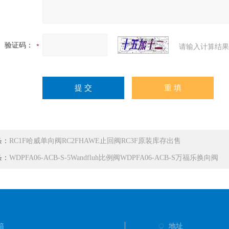
验证码：
请输入计算结果
条：
RC1F哈威单向阀RC2FHAWE止回阀RC3F原装库存出售
条：
WDPFA06-ACB-S-5Wandfluh比例阀WDPFA06-ACB-S万福乐换向阀
箱
地址