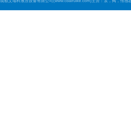
成都艾瑞科液压设备有限公司(www.cdairuike.com)主营：泵，