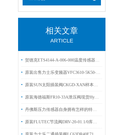
相关文章
ARTICLE
贺德克ETS4144-A-006-000温度传感器库存出售
原装出售力士乐变频器VFC3610-5K50-3P4-MNA
原装SUN太阳插装阀CKGD-XAN样本优势出售
原装海德福斯FR10-33A泄压阀现货Hydraforce流量阀
丹佛斯压力传感器自身拥有怎样的特点呢？
原装FLUTEC节流阀DRV-20-01.1/0库存现货DRV-25-01.X/0贺德克单向阀
原装力士乐二通插装阀LC63DR40E71出售R900938071