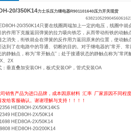
OH-20/350K14
力士乐压力继电器R901101640压力开关现货
ED8OH-20/350K14只要在线圈两端加上一定的电压，线
引的作用下克服返回弹簧的拉力吸向铁芯，从而带动衔铁的动触
随之消失，衔铁就会在弹簧的反作用力返回原来的位置，使动触
而达到了在电路中的导通、切断的目的。对于继电器的"常开、常
态的静触点，称为"常开触点"；处于接通状态的静触点称为"常闭
X、2X
式：垂直叠加安装OH，板式安装OP，管式安装OA
我司销售产品为进口品牌，成本因原材料 汇率 厂家原因不同程
请发给客服确认。谢谢理解与支持！！！！
2356 HED8OH-2X/50K14KS
2349 HED8OH-2X/50K14
1698 HED8OA-2X/50K14
9808 HED8OH-20/200K14