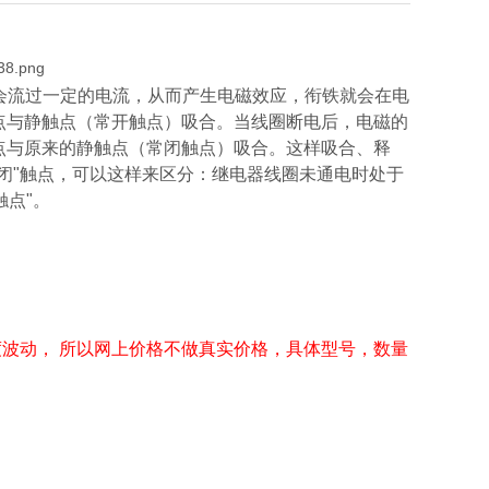
圈中就会流过一定的电流，从而产生电磁效应，衔铁就会在电
点与静触点（常开触点）吸合。当线圈断电后，电磁的
点与原来的静触点（常闭触点）吸合。这样吸合、释
闭"触点，可以这样来区分：继电器线圈未通电时处于
触点"。
度波动， 所以网上价格不做真实价格，具体型号，数量