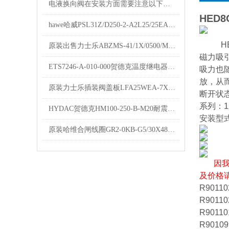
电液换向阀在安装方面需要注意以下事项
HED8
hawe哈威PSL31Z/D250-2-A2L25/25EA两联多路阀
H
原装出售力士乐ABZMS-41/1X/0500/M2液位开关
磁力吸
ETS7246-A-010-000贺德克温度继电器描述
吸力也
放，从
原装力士乐插装阀盖板LFA25WEA-7X R10900912680简介
断开状
系列：1
HYDAC贺德克HM100-250-B-M20耐震压力表参数
安装型
原装哈维合闸线圈GR2-0KB-G5/30X48电厂专用Z7463D
因
及价格
R90110
R90110
R90110
R90109