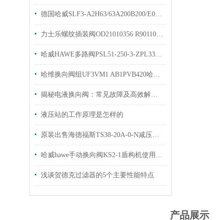
德国哈威SLF3-A2H63/63A200B200/E0多路阀阀片原装出售
力士乐螺纹插装阀OD21010356 R901109366节流阀
哈威HAWE多路阀PSL51-250-3-ZPL33-5-42H3两联 简介
哈维换向阀组UF3VM1 AB1PVB420哈威换向阀质保一年
揭秘电液换向阀：常见故障及高效解决策略
液压站的工作原理是怎样的
原装出售海德福斯TS38-20A-0-N减压阀HYDRAFORCE
哈威hawe手动换向阀KS2-1盾构机使用库存有货
浅谈贺德克过滤器的5个主要性能特点
产品展示