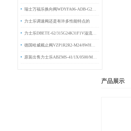
瑞士万福乐换向阀WDYFA06-ADB-G24的工作原理
力士乐调速阀还是有许多性能特点的
力士乐DBETE-62/315G24K31F1V溢流阀技术参数
德国哈威截止阀VZP1R2R2-M24/8WHAWE换向阀
原装出售力士乐ABZMS-41/1X/0500/M2液位开关
产品展示