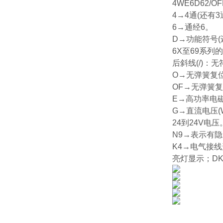
4WE6D62/OF
4→4通(还有3
6→通经6。
D→功能符号(还有
6X至69系
后斜线(/)：
O→无弹簧复
OF→无弹簧
E→高功率电
G→直流电压(W
24到24V电压
N9→表示有
K4→电气接线
亮灯显示；D