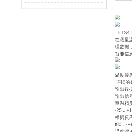
ETS4
在测量温
理数据，
智能信
温度传
连续的
输出数
输出信号IO
室温精度-1
-25 .. 
根据反应时
t90：〜8
温度漂移≤