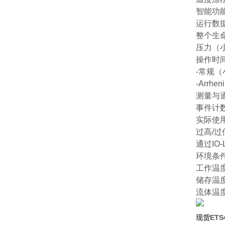
智能功
运行数
整个生
压力（小
操作时
-常规
-Arr
测量与
事件计
实际使
过高/
通过IO-
环境条
工作温度范围
储存温度范
流体温度范围
现货ETS