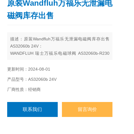
原装Wandfluh万福乐无泄漏电
磁阀库存出售
描述：原装Wandfluh万福乐无泄漏电磁阀库存出售
AS32060b 24V：
WANDFLUH 瑞士万福乐电磁球阀 AS32060b-R230
无泄漏电磁阀
额定压力：35Mpa
更新时间：2024-08-01
流量：40L/min
产品型号：AS32060b 24V
2位3通阀 电磁线圈：230VAC
厂商性质：经销商
联系我们
留言询价