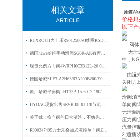
相关文章
原装Wa
价格只
ARTICLE
以下产
REXROTH力士乐R901258093线圈KSDER配对线圈 简介
阀体
无泄漏
德国hawe哈维手动滑阀SG0R-AK有库存出售
中，NG
现货比例方向阀4WRPH6C3B12L-20 0811404034
由湿
德国哈威SLF3-A2H63/63A200B200/E0多路阀阀片原装出售
关闭力
原厂哈威平衡阀LHT33P-15-6-C7-190/210压力阀样本
滑阀:
单向阀:
HYDAC现货出售SRVR-08-01.1/0节流阀样本资料
无泄漏
关于截止换向阀的日常清洗，不妨先看看下文！
压力阀:
流量控制
R900347495力士乐叠加式液控单向阀Z2S6-1-66/库存现货
2-通插