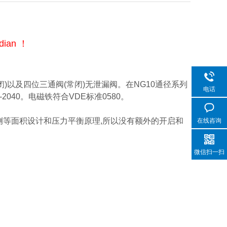
an ！
以及四位三通阀(常闭)无泄漏阀。在NG10通径系列
电话
040。电磁铁符合VDE标准0580。
等面积设计和压力平衡原理,所以没有额外的开启和
在线咨询
微信扫一扫