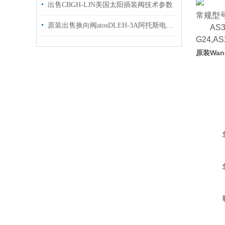
出售CBGH-LJN美国太阳插装阀技术参数
常规型
原装出售换向阀atosDLEH-3A阿托斯电磁阀样本
AS3206
G24,AS
原装Wa