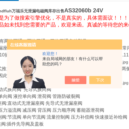
AS32060b 24V
ndfluh万福乐无泄漏电磁阀库存出售
是为了做搜索引擎优化，不是真实的，具体需面议！！！
品如未找到您需要的产品，欢迎来函。真诚的等待您的来di
有两位两通，两位三通，三位四通多种型号。
座阀板式结构，NG10通径，二位二通，二位三通阀(常开或常闭)
欢迎您！
10插装式座阀是所有直动式座阀的主要功能元件，参见样本1.11-2
来自局域网的朋友！有什么可以帮
助您的吗？
式推力电磁铁直接控制阀芯的开启和关闭。由于座阀阀芯采用两侧
,因此能够实现油液双向流动和双向截止。
直动式换向阀
先导式换向阀
单向阀 液控单向阀 泄荷阀 管路防破裂阀
座阀:直动式无泄漏座阀 先导式无泄漏座阀
压力溢流阀 减压阀 背压阀 压力顺序阀 蓄能器泄荷阀
阀:节流阀 单向节流阀 流量控制阀 压力补偿阀 快速接近补给阀
装阀:插件先导阀及盖板