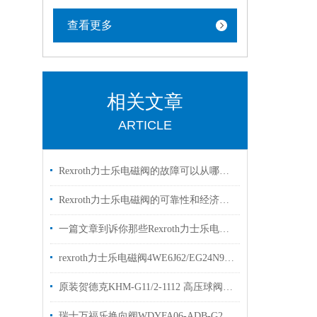
查看更多
相关文章
ARTICLE
Rexroth力士乐电磁阀的故障可以从哪里进行排查
Rexroth力士乐电磁阀的可靠性和经济性解读
一篇文章到诉你那些Rexroth力士乐电磁阀常见的符号的是什么意思
rexroth力士乐电磁阀4WE6J62/EG24N9K4两位三通阀
原装贺德克KHM-G11/2-1112 高压球阀hydac型号齐全
瑞士万福乐换向阀WDYFA06-ADB-G24的工作原理