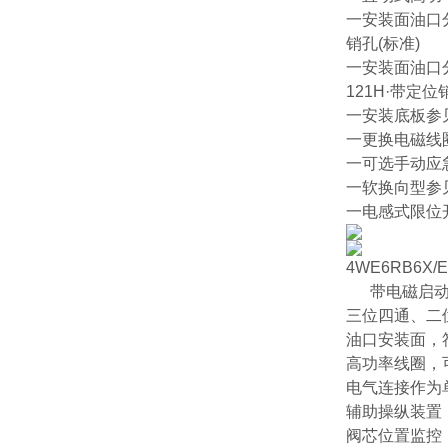
一安装面油口分
销孔(标准)
一安装面油口分布
121H·带定位
一安装底板参见
一更换电磁线
一可选手动应
一软换向型参见
一电感式限位开
4WE6RB6X/E
带电磁启动
三位四通、二
油口安装面，符合
高功率线圈，可
电气连接作为
辅助操纵装置
阀芯位置监控