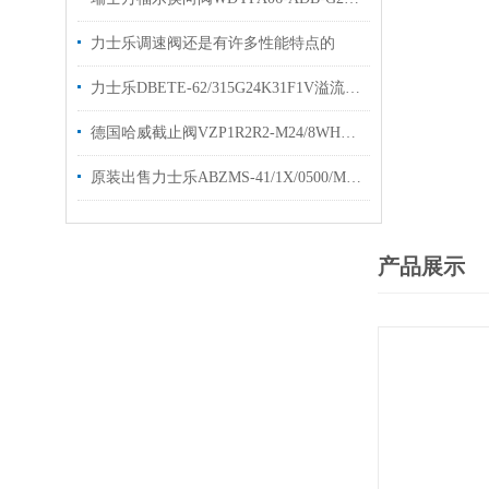
力士乐调速阀还是有许多性能特点的
力士乐DBETE-62/315G24K31F1V溢流阀技术参数
德国哈威截止阀VZP1R2R2-M24/8WHAWE换向阀
原装出售力士乐ABZMS-41/1X/0500/M2液位开关
产品展示