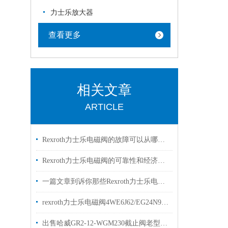
力士乐放大器
查看更多
相关文章
ARTICLE
Rexroth力士乐电磁阀的故障可以从哪里进行排查
Rexroth力士乐电磁阀的可靠性和经济性解读
一篇文章到诉你那些Rexroth力士乐电磁阀常见的符号的是什么意思
rexroth力士乐电磁阀4WE6J62/EG24N9K4两位三通阀
出售哈威GR2-12-WGM230截止阀老型号GR2-1-WG230