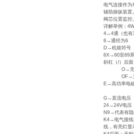
电气连接作为
辅助操纵装置
阀芯位置监控
详解举例：4WE
4→4通（也有
6→通经为6
D→机能符号（
6X→60至6
斜杠（/）后
O→无弹
OF→无弹
E→高功率电
G→直流电压（
24→24V电压
N9→代表有
K4→电气接线
线，有亮灯显
K4后面：无