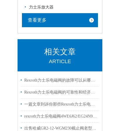
力士乐放大器
查看更多
相关文章
ARTICLE
Rexroth力士乐电磁阀的故障可以从哪里进行排查
Rexroth力士乐电磁阀的可靠性和经济性解读
一篇文章到诉你那些Rexroth力士乐电磁阀常见的符号的是什么意思
rexroth力士乐电磁阀4WE6J62/EG24N9K4两位三通阀
出售哈威GR2-12-WGM230截止阀老型号GR2-1-WG230