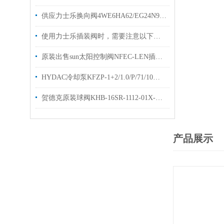
供应力士乐换向阀4WE6HA62/EG24N9K4型号齐全
使用力士乐插装阀时，需要注意以下几个关键的事项
原装出售sun太阳控制阀NFEC-LEN插装阀样本技术参数
HYDAC冷却泵KFZP-1+2/1.0/P/71/10电机泵优势出售
贺德克原装球阀KHB-16SR-1112-01X-A直销高压球阀KHB
产品展示