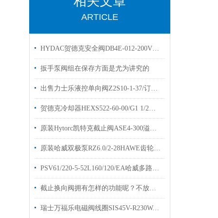
相关文章
ARTICLE
HYDAC贺德克安全阀DB4E-012-200V溢流阀有库存
扳手泵阀组在保存方面是尤为讲究的
出售力士乐液控单向阀Z2S10-1-37/订货号R900407394
贺德克冷却器HEXS522-60-00/G1 1/2换热器3383910原装出售
原装Hytorc凯特克截止阀ASE4-300溢流阀有库存现货
原装哈威双极泵RZ6.0/2-28HAWE齿轮泵Z28质保一年
PSV61/220-5-52L160/120/EA哈威多路阀欢迎选购
截止换向阀拥有怎样的功能呢？不放先看看下文
瑞士万福乐电磁阀线圈SIS45V-R230WANDFLUTH现货库存出售