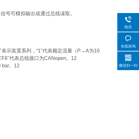
值信号可模拟输出或通过总线读取。‌
电话
在线咨询
，“23"表示装置系列，“1"代表额定流量（P→A为10
CF6"代表总线接口为CANopen。‌12
ar。‌12
微信扫一扫