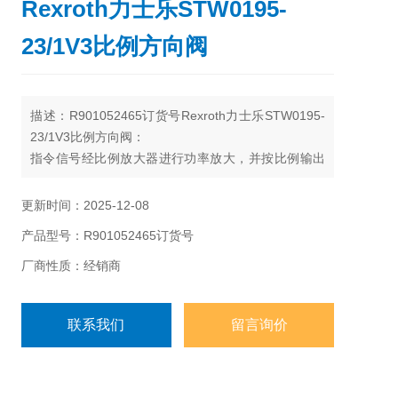
Rexroth力士乐STW0195-
23/1V3比例方向阀
描述：R901052465订货号Rexroth力士乐STW0195-
23/1V3比例方向阀：
指令信号经比例放大器进行功率放大，并按比例输出
电流给比例阀的比例电磁铁，比例电磁铁输出力并按
比例移动阀芯的位置，即可按比例控制液流的流量和
更新时间：2025-12-08
改变液流的方向，从而实现对执行机构的位置或速度
产品型号：R901052465订货号
控制。
厂商性质：经销商
联系我们
留言询价