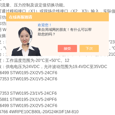
积流量、压力控制及设定值切换功能。‌
可通过模拟接口（X1）或现场总线接口（X2、X3）输入，实际
断功能，包括电缆断裂、欠压、通信错误等检测。‌
加功能如压力斜坡、内部设定点等。‌
欢迎您！
来自局域网的朋友！有什么可以帮
 WINPED 调试软件进行参数化、诊断和数据管理。‌
助您的吗？
数摘要‌
‌：STW0195-23/1V5-24CF6 中的“0195"代表标称尺寸为6
），“V5"代表额定压力为160 bar，“24"表示电源电压为24VDC，“
力‌：液压油工作压力可达250 bar（端口P、A、B），端口T为210 b
‌：工作温度范围为-20°C至+50°C。‌12
数‌：供电电压为24VDC，允许波动范围为19.4VDC至35VDC
6499 STW0195-2X/2V5-24CF6
7353 STW0195-2X/1V5-24CF6
7353 STW0195-23/1V5-24CF6
5881 STW0195-2X/1V5-24PF6
6499 STW0195-2X/2V5-24CF6
4766 4WRPE10CB80L-20/G24K0/F1M-810