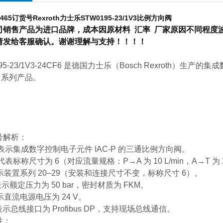
2465订货号
Rexroth力士乐STW0195-23/1V3比例方向阀
销售产品为进口品牌，成本因原材料 汇率 厂家原因不同程度波
请发给客服确认。谢谢理解与支持！！！！
195-23/1V3-24CF6 是德国力士乐（Bosch Rexroth）生
W 系列产品。‌
号解析‌：
‌：表示集成数字控制电子元件 IAC-P 的三通比例方向阀。‌
‌：代表标称尺寸为 6（对应流量规格：P→A 为 10 L/min，A→T 为 20
：表示装置系列 20–29（安装和连接尺寸不变，标称尺寸 6）。‌
表示额定压力为 50 bar，密封材质为 FKM。‌
表示直流电源电压为 24 V。‌
：表示总线接口为 Profibus DP，支持现场总线通信。‌
‌：