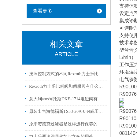
支持体
查看更多
设定点
集成诊
可选附
支持使用
相关文章
‌技术参
‌型号含义
ARTICLE
L/min
‌工作压
‌环境温度
按照控制方式的不同Rexroth力士乐比例阀可以分为3大类别
‌电气参
Rexroth力士乐比例阀和伺服阀有什么区别？看完这篇文章你就明白了
R90100
R90076
意大利atos阿托斯DKE-1714电磁阀有库存欢迎换购
R90076
原装出售海德福斯TS38-20A-0-N减压阀HYDRAFORCE
R90110
原来贺德克过滤器是这样进行保养的
R90100
081140
力士乐调速阀居然如此之多的用处