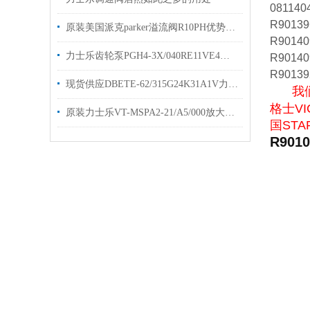
081140
R90139
原装美国派克parker溢流阀R10PH优势出售
R90140
力士乐齿轮泵PGH4-3X/040RE11VE4定量泵样本优势出售
R90140
R90139
现货供应DBETE-62/315G24K31A1V力士乐溢流阀
我们经
格士VI
原装力士乐VT-MSPA2-21/A5/000放大器库存选购
国STA
R901