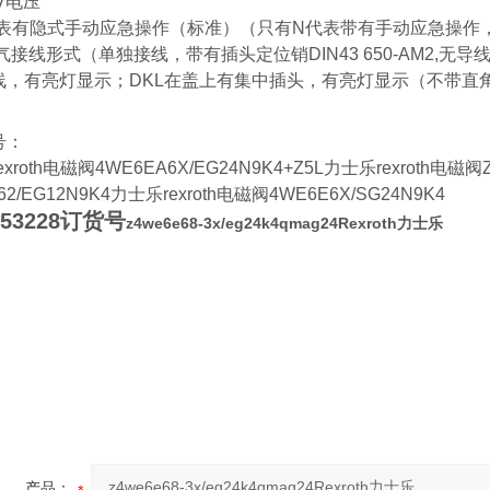
4V电压
代表有隐式手动应急操作（标准）（只有N代表带有手动应急操作
气接线形式（单独接线，带有插头定位销DIN43 650-AM2,无
线，有亮灯显示；DKL在盖上有集中插头，有亮灯显示（不带直
号：
xroth电磁阀4WE6EA6X/EG24N9K4+Z5L力士乐rexroth电磁阀Z
62/EG12N9K4力士乐rexroth电磁阀4WE6E6X/SG24N9K4
953228订货号
z4we6e68-3x/eg24k4qmag24Rexroth力士乐
产品：