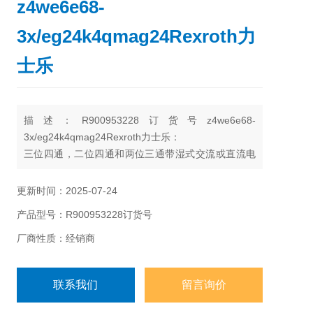
z4we6e68-
3x/eg24k4qmag24Rexroth力
士乐
描述：R900953228订货号z4we6e68-
3x/eg24k4qmag24Rexroth力士乐：
三位四通，二位四通和两位三通带湿式交流或直流电
磁铁的液压换向型WE6../.E
通经：6、10
更新时间：2025-07-24
6X系列
产品型号：R900953228订货号
zui高工作压力350bar
zui大流量80L/min
厂商性质：经销商
联系我们
留言询价