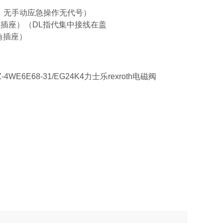
，无手动应急操作无代号）
导线插座）（DL指代集中接线在盖
角插座）
-4WE6E68-31/EG24K4力士乐rexroth电磁阀