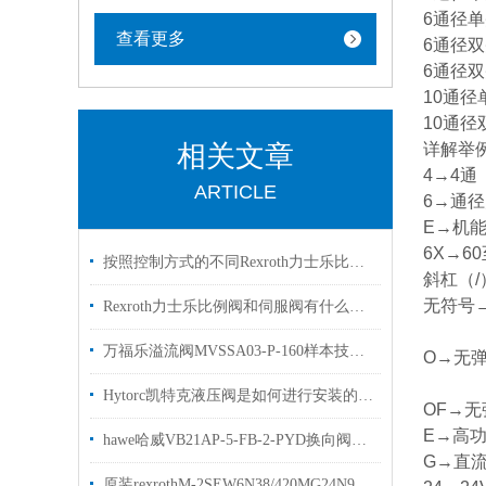
6通径单头
查看更多
6通径双
6通径双
10通径
10通径
相关文章
详解举例：
4→4通
ARTICLE
6→通径
E→机能
6X→6
按照控制方式的不同Rexroth力士乐比例阀可以分为3大类别
斜杠（/
无符号
Rexroth力士乐比例阀和伺服阀有什么区别？看完这篇文章你就明白了
万福乐溢流阀MVSSA03-P-160样本技术参数盾构机使用
O→无
Hytorc凯特克液压阀是如何进行安装的？你可知晓？
OF→
E→高
hawe哈威VB21AP-5-FB-2-PYD换向阀组哈维优势出售
G→直流
原装rexrothM-2SEW6N38/420MG24N9K4力士乐油液阀质保一年