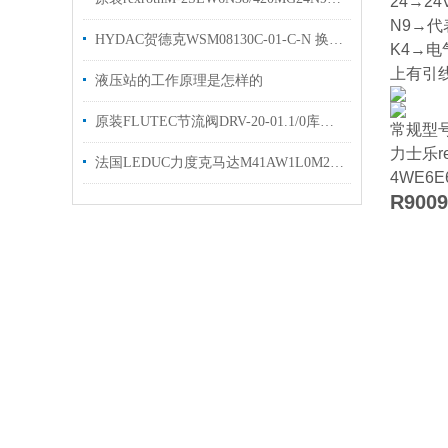
24→2
N9→
HYDAC贺德克WSM08130C-01-C-N 换向阀库存出售
K4→电
上有引
液压站的工作原理是怎样的
原装FLUTEC节流阀DRV-20-01.1/0库存现货DRV-25-01.X/0贺德克单向阀
常规型
力士乐re
法国LEDUC力度克马达M41AW1L0M200 质保一年原装优势
4WE6E
R900