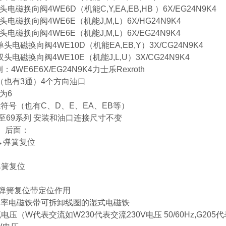
电磁换向阀4WE6D（机能C,Y,EA,EB,HB ）6X/EG24N9K4
头电磁换向阀4WE6E（机能J,M,L）6X/HG24N9K4
头电磁换向阀4WE6E（机能J,M,L）6X/EG24N9K4
单头电磁换向阀4WE10D（机能EA,EB,Y）3X/CG24N9K4
双头电磁换向阀4WE10E（机能J,L,U）3X/CG24N9K4
4WE6E6X/EG24N9K4力士乐Rexroth
（也有3通）4个方向油口
为6
符号（也有C、D、E、EA、EB等）
0至69系列 安装和油口连接尺寸不变
）后面：
→弹簧复位
弹簧复位
无弹簧复位带定位作用
功率电磁铁带可拆卸线圈的湿式电磁铁
电压（W代表交流如W230代表交流230V电压 50/60Hz,G20