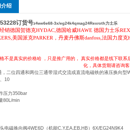
情介绍
953228订货号
z4we6e68-3x/eg24k4qmag24Rexroth力士乐
经销德国贺德克HYDAC,德国哈威HAWE 德国力士乐REX
KERS,美国派克PARKER，丹麦丹佛斯danfoss,法国力度
格不是真实的价格哈 ，只是推广用的， 真实价格都是线下联系
化，具体货期请咨询客
，二位四通和两位三通带湿式交流或直流电磁铁的液压换向型WE6.
、10
作压力350bar
量80L/min
电磁换向阀4WE6D（机能C,Y,EA,EB,HB）6X/EG24N9K4