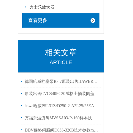
力士乐放大器
查看更多
相关文章
ARTICLE
德国哈威柱塞泵R7.7原装出售HAWER5.6A R 5.8
原装出售CVCS40PC20威格士插装阀盖板vickers电磁阀
hawe哈威PSL31Z/D250-2-A2L25/25EA两联多路阀
万福乐溢流阀MVSSA03-P-160样本技术参数盾构机使用
DDV穆格伺服阀D633-320B技术参数moogD633-7423