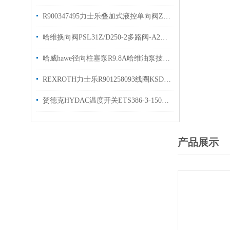
R900347495力士乐叠加式液控单向阀Z2S6-1-66/库存现货
哈维换向阀PSL31Z/D250-2多路阀-A2L25/25EA2两联
哈威hawe径向柱塞泵R9.8A哈维油泵技术参数
REXROTH力士乐R901258093线圈KSDER配对线圈 简介
贺德克HYDAC温度开关ETS386-3-150-000介绍
产品展示