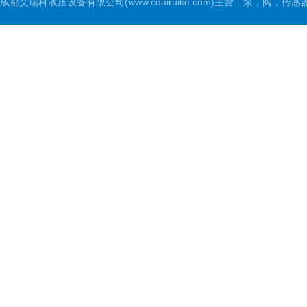
成都艾瑞科液压设备有限公司(www.cdairuike.com)主营：泵，