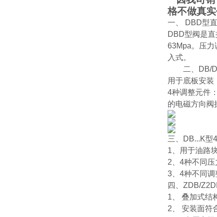
格不做真实
一、 DBD型
DBD型阀是直
63Mpa。
入式。
二、DB/D
用于底板安装，安
4种调整元件
的电磁方向阀
三、DB...
1、用于油路
2、4种不同
3、4种不同
四、ZDB/Z
1、 叠加式结
2、 安装面符合