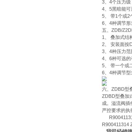
3、4个压力级
4、5黑暗能
5、 带1个或
6、4种调节
五、ZDB/Z
1、 叠加式结
2、 安装面按DI
3、4种压力范
4、6种可选
5、 带一个
6、4种调节
六、ZDBD型
ZDBD型叠
成。溢流阀插
严控要求的
R900411318
R900411314 
我司经销德