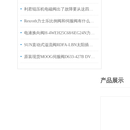
利君辊压机电磁阀出了故障要从这四个方面进行排查
Rexroth力士乐比例阀和伺服阀有什么区别？看完这篇文章你就明白了
电液换向阀H-4WEH25C68/6EG24N力士乐操作使用
SUN直动式溢流阀RDFA-LBN太阳插装阀有库存欢迎询价
原装现货MOOG伺服阀D633-427B DVV伺服阀样本
产品展示