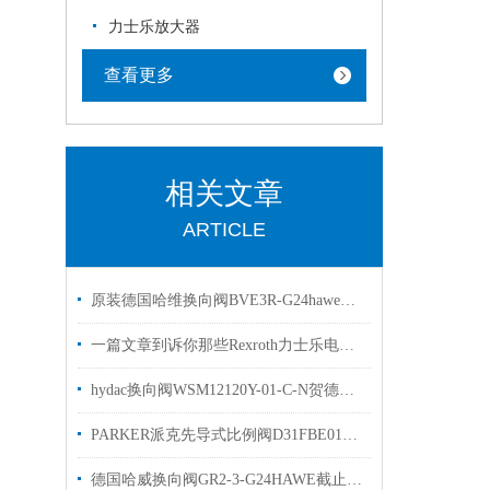
力士乐放大器
查看更多
相关文章
ARTICLE
原装德国哈维换向阀BVE3R-G24haweBVG3R-G24
一篇文章到诉你那些Rexroth力士乐电磁阀常见的符号的是什么意思
hydac换向阀WSM12120Y-01-C-N贺德克球阀有库存现货
PARKER派克先导式比例阀D31FBE01CC4NF00原装出售
德国哈威换向阀GR2-3-G24HAWE截止阀样本