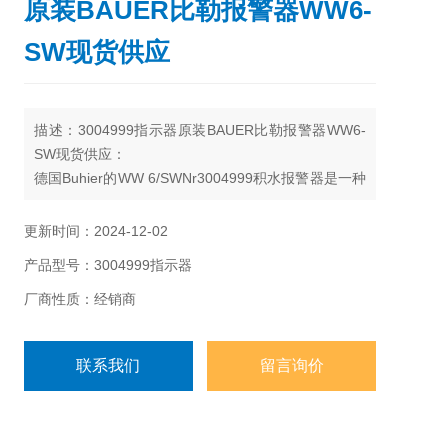
原装BAUER比勒报警器WW6-
SW现货供应
描述：3004999指示器原装BAUER比勒报警器WW6-
SW现货供应：
德国Buhier的WW 6/SWNr3004999积水报警器是一种
用于检测和警告液体(通常是水)积聚的设备。这类报警
器常见于工业设施，数据中心、建筑物的地下室或任
更新时间：2024-12-02
何可能因为漏水或积水导致损害的地方。
产品型号：3004999指示器
厂商性质：经销商
联系我们
留言询价