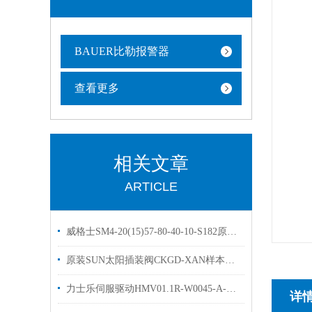
BAUER比勒报警器
查看更多
相关文章
ARTICLE
威格士SM4-20(15)57-80-40-10-S182原装DANFOSS伺服阀
原装SUN太阳插装阀CKGD-XAN样本优势出售
力士乐伺服驱动HMV01.1R-W0045-A-07技术参数
详