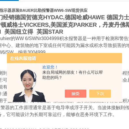
99指示器
原装BAUER比勒报警器WW6-SW现货供应
销德国贺德克HYDAC,德国哈威HAWE 德国力士乐R
顿威格士VICKERS,美国派克PARKER，丹麦丹佛斯d
N 美国纽立得 英国STAR
uhier的WW 6/SWNr3004999积水报警器是一种用于检
据中心、建筑物的地下室或任何可能因为漏水或积水导致损害的地方
6/SW，编号3004999
欢迎您！
来自局域网的朋友！有什么可以帮
检测到积水时发出警报，可以是声光警报或通过电气信号触发远程
助您的吗？
型:可能包含一个转换触点，这意味着当检测到水时，触点状态会
能有G1/2螺纹的90度转角接口，便于安装和连接。
件:通常包括安装套件，便于固定和定位报警器。
适用于监测泵站、冷却系统、加热系统、空调系统或任何有潜在积
警器的工作原理通常是基于电导率或浮子开关。当波体接触到传感
备，它可能设计为长期可靠运行，能够在恶务环境下工作。