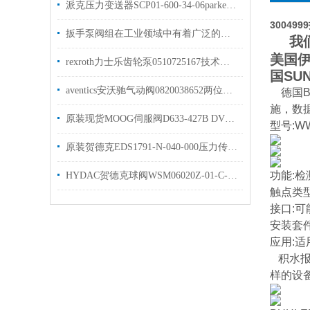
派克压力变送器SCP01-600-34-06parker原装优势出售
30049
扳手泵阀组在工业领域中有着广泛的作用
我们经
美国伊
rexroth力士乐齿轮泵0510725167技术参数原装
国SU
aventics安沃驰气动阀0820038652两位五通换向阀
德国B
施，数
原装现货MOOG伺服阀D633-427B DVV伺服阀样本
型号:WW
原装贺德克EDS1791-N-040-000压力传感器 现货库存
功能:
HYDAC贺德克球阀WSM06020Z-01-C-N-24DG现货原装
触点类
接口:可
安装套
应用:
积水报
样的设