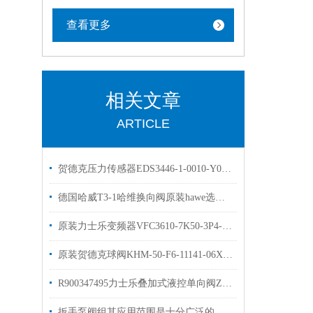
查看更多
相关文章
ARTICLE
贺德克压力传感器EDS3446-1-0010-Y00原装库存出售
德国哈威T3-1哈维换向阀原装hawe选购指南
原装力士乐变频器VFC3610-7K50-3P4-MNA 现货
原装贺德克球阀KHM-50-F6-11141-06XHYDAC高压球阀
R900347495力士乐叠加式液控单向阀Z2S6-1-66/库存现货
扳手泵阀组其应用范围是十分广泛的