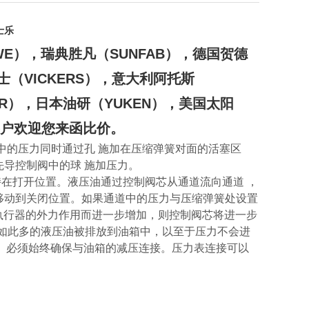
力士乐
E），瑞典胜凡（SUNFAB），德国贺德
士（VICKERS），意大利阿托斯
KER），日本油研（YUKEN），美国太阳
客户欢迎您来函比价。
中的压力同时通过孔 施加在压缩弹簧对面的活塞区
导控制阀中的球 施加压力。
在打开位置。液压油通过控制阀芯从通道流向通道 ，
移动到关闭位置。如果通道中的压力与压缩弹簧处设置
执行器的外力作用而进一步增加，则控制阀芯将进一步
如此多的液压油被排放到油箱中，以至于压力不会进
现。必须始终确保与油箱的减压连接。压力表连接可以