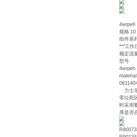
4wrpeh
规格 10
组件系列
***工作压
额定流量 50
型号
4wrpeh 
material
081140
力士乐
零位死
时采用
厚是否
R90073
R90134