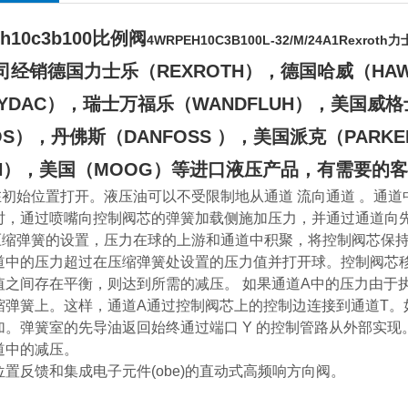
eh10c3b100比例阀
4WRPEH10C3B100L-32/M/24A1Rexroth
销德国力士乐（REXROTH），德国哈威（HAW
YDAC），瑞士万福乐（WANDFLUH），美国威格
OS），丹佛斯（DANFOSS ），美国派克（PAR
N），美国（MOOG）等进口液压产品，有需要的
初始位置打开。液压油可以不受限制地从通道 流向通道 。通道
时，通过喷嘴向控制阀芯的弹簧加载侧施加压力，并通过通道向先
缩弹簧的设置，压力在球的上游和通道中积聚，将控制阀芯保持
道中的压力超过在压缩弹簧处设置的压力值并打开球。控制阀芯
值之间存在平衡，则达到所需的减压。 如果通道A中的压力由于
缩弹簧上。这样，通道A通过控制阀芯上的控制边连接到通道T。
加。弹簧室的先导油返回始终通过端口 Y 的控制管路从外部实
道中的减压。
位置反馈和集成电子元件(obe)的直动式高频响方向阀。