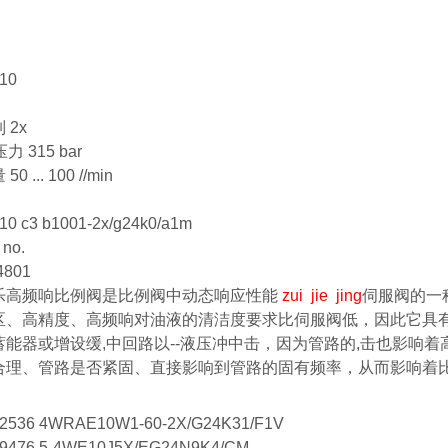
 10
 2x
力 315 bar
 ... 100 //min
10 c3 b1001-2x/g24k0/a1m
 no.
4801
高频响比例阀是比例阀中动态响应性能
zui jie jing
伺服阀的一
区、高精度、高频响
对油液的清洁度要求比伺服阀低，因此它具
蓄能器或增设缓,中回路以--液压冲中击，因为管路的,击也影响
合理、管路是否紧固、直接影响到管路的固有频率，从而影响着
2536 4WRAE10W1-60-2X/G24K31/F1V
9476 5-4WE10J5X/EG24N9K4/CM