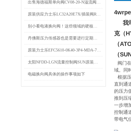
出售海德福斯单向阀CV08-20-N溢流阀HYDRAFORCE
4wrp
原装供应力士乐LC32A20E7X/插装阀R900906337
我司经
别小看电液换向阀！这些领域的硬核应用，远超你的想象
克（H
丹佛斯压力传感器也是需要进行定期维护与检查的
（AT
原装力士乐EFC5610-0K40-3P4-MDA-7P变频器现货出售
（SU
太阳NFDD-LGN流量控制阀SUN原装出售
阀门在
域。同
电磁换向阀具体的操作事项如下
根据压
直到通
的压力
推到压
一步增
控制通
带电气