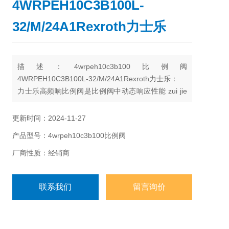
4WRPEH10C3B100L-
32/M/24A1Rexroth力士乐
描述：4wrpeh10c3b100比例阀
4WRPEH10C3B100L-32/M/24A1Rexroth力士乐：
力士乐高频响比例阀是比例阀中动态响应性能 zui jie
jing伺服阀的一种产品，虽然频率和敏感度比不上同服
阀，但是它无零位死区、高精度、高频响对油液的清
更新时间：2024-11-27
洁度要求比伺服阀低，因此它具有更高的工作可靠
产品型号：4wrpeh10c3b100比例阀
性。
厂商性质：经销商
联系我们
留言询价