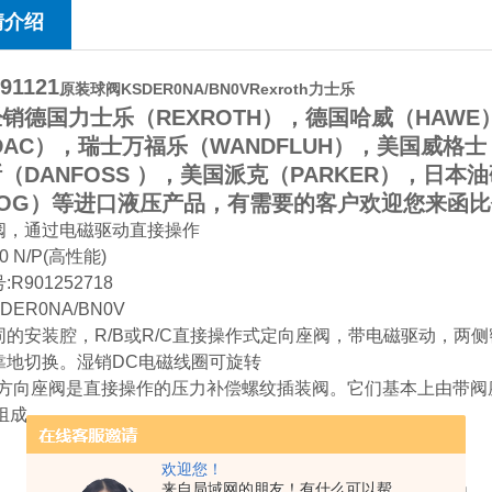
情介绍
91121
原装球阀KSDER0NA/BN0VRexroth力士乐
销德国力士乐（REXROTH），德国哈威（HAWE
DAC），瑞士万福乐（WANDFLUH），美国威格士
（DANFOSS ），美国派克（PARKER），日本
OOG）等进口液压产品，有需要的客户欢迎您来函
阀，通过电磁驱动直接操作
0 N/P(高性能)
R901252718
DER0NA/BN0V
同的安装腔，R/B或R/C直接操作式定向座阀，带电磁驱动，两
靠地切换。湿销DC电磁线圈可旋转
2方向座阀是直接操作的压力补偿螺纹插装阀。它们基本上由带阀座(1
)组成。
欢迎您！
来自局域网的朋友！有什么可以帮