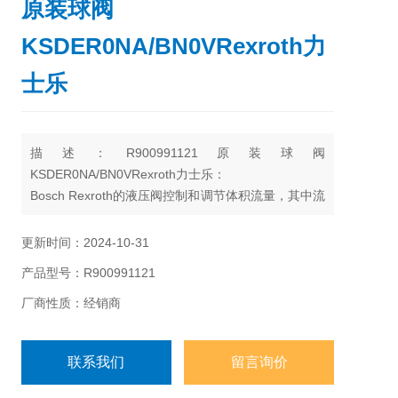
原装球阀
KSDER0NA/BN0VRexroth力
士乐
描述：R900991121原装球阀
KSDER0NA/BN0VRexroth力士乐：
Bosch Rexroth的液压阀控制和调节体积流量，其中流
量的开始、停止、方向和体积可以影响液压驱动器的
一个方向的运动或旋转。这些阀通过各种操作方法被
更新时间：2024-10-31
致动，并且以这种方式可以导致阀元件打开或关闭。
产品型号：R900991121
这里，开/关阀可以具有固定的切换位置，或者比例伺
服阀可以具有可调节的中间位置。
厂商性质：经销商
联系我们
留言询价