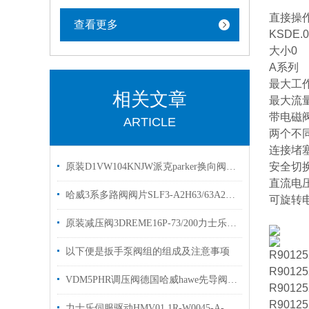
直接操
查看更多
KSDE.0
大小0
A系列
最大工作
相关文章
最大流量2
带电磁
ARTICLE
两个不同
连接堵
安全切
原装D1VW104KNJW派克parker换向阀优势出售选购
直流电
哈威3系多路阀阀片SLF3-A2H63/63A200B200/E0CGHAWE控制阀
可旋转
原装减压阀3DREME16P-73/200力士乐比例阀有现货出售
以下便是扳手泵阀组的组成及注意事项
R9012
R9012
VDM5PHR调压阀德国哈威hawe先导阀VDM4PHR
R9012
R9012
力士乐伺服驱动HMV01.1R-W0045-A-07技术参数