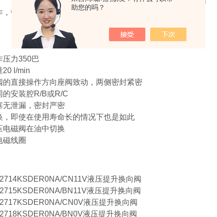
2/2方向座阀
助您的吗？
作，带电磁阀驱动
压力350巴
0 l/min
阀的直接操作方向座阀致动，两侧密封紧密
的安装腔R/B或R/C
塞无泄漏，密封严密
换，即使在使用寿命长的情况下也是如此
压电磁阀在油中切换
电磁线圈
52714KSDER0NA/CN11V液压提升换向阀
52715KSDER0NA/BN11V液压提升换向阀
52717KSDER0NA/CN0V液压提升换向阀
52718KSDER0NA/BN0V液压提升换向阀