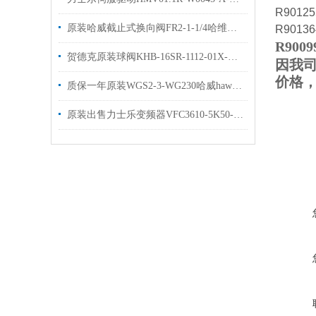
R9012
原装哈威截止式换向阀FR2-1-1/4哈维换向阀现货
R9013
R9009
贺德克原装球阀KHB-16SR-1112-01X-A直销高压球阀KHB
因我司
价格
质保一年原装WGS2-3-WG230哈威hawe换向阀
原装出售力士乐变频器VFC3610-5K50-3P4-MNA