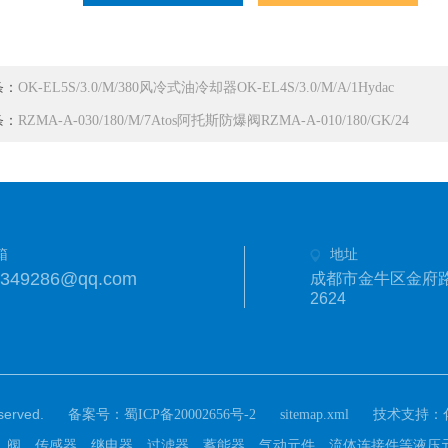
条：
OK-EL5S/3.0/M/380风冷式油冷却器OK-EL4S/3.0/M/A/1Hydac
条：
RZMA-A-030/180/M/7Atos阿托斯防爆阀RZMA-A-010/180/GK/24
箱
地址
1349286@qq.com
成都市金牛区金府路
2624
rved.
备案号：
技术支持：
蜀ICP备20002656号-2
sitemap.xml
)主营：泵，阀，传感器，继电器，过滤器，蓄能器，气动元件，流体连接件等液压