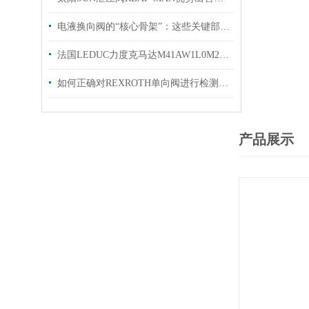
电液换向阀的“核心骨架”：这些关键部件，决定设备运行效率！
法国LEDUC力度克马达M41AW1L0M200 质保一年原装优势
如何正确对REXROTH单向阀进行检测和维修
产品展示