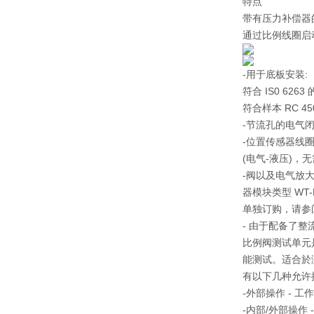
特点
带有压力补偿器
通过比例线圈启
-用于底板安装:
符合 IS0 62
符合样本 RC 4
-节流孔的电气
-位置传感器线
(电气-液压)，
-阀以及电气放大器
器模块类型 WT-
单独订购，请参阅
- 由于配备了
比例阀测试单元
能测试。适合於测
有以下几种允许
-外部操作 - 
-内部/外部操作