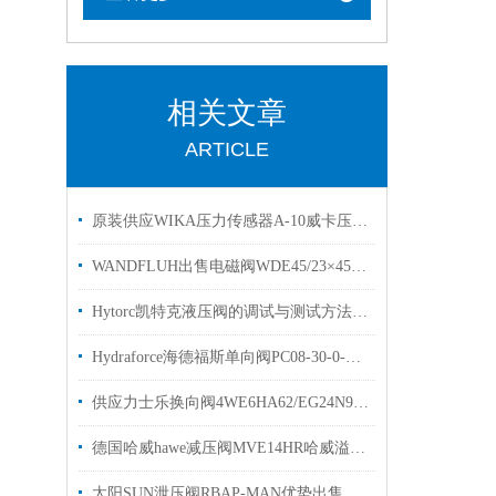
相关文章
ARTICLE
原装供应WIKA压力传感器A-10威卡压力变送器现货
WANDFLUH出售电磁阀WDE45/23×45万福乐线圈
Hytorc凯特克液压阀的调试与测试方法具体如下
Hydraforce海德福斯单向阀PC08-30-0-N库存优势出售
供应力士乐换向阀4WE6HA62/EG24N9K4型号齐全
德国哈威hawe减压阀MVE14HR哈威溢流阀现货出售
太阳SUN泄压阀RBAP-MAN优势出售插装阀