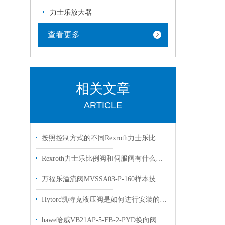
力士乐放大器
查看更多
相关文章
ARTICLE
按照控制方式的不同Rexroth力士乐比例阀可以分为3大类别
Rexroth力士乐比例阀和伺服阀有什么区别？看完这篇文章你就明白了
万福乐溢流阀MVSSA03-P-160样本技术参数盾构机使用
Hytorc凯特克液压阀是如何进行安装的？你可知晓？
hawe哈威VB21AP-5-FB-2-PYD换向阀组哈维优势出售