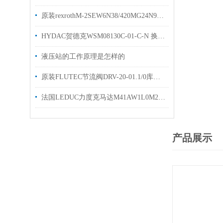
原装rexrothM-2SEW6N38/420MG24N9K4力士乐油液阀质保一年
HYDAC贺德克WSM08130C-01-C-N 换向阀库存出售
液压站的工作原理是怎样的
原装FLUTEC节流阀DRV-20-01.1/0库存现货DRV-25-01.X/0贺德克单向阀
法国LEDUC力度克马达M41AW1L0M200 质保一年原装优势
产品展示