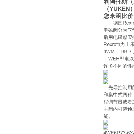
利阿托斯（
（YUKE
您来函比价
德国Rex
电磁阀分为气
后用电磁感应
Rexroth
4WM 、DBD
WEH型电液
许多不同的性
先导控制用的
和集中式两种
程调节器或者
主阀内可装预
能。
4WE6R73-6X