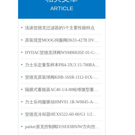
ARTICLE
浅谈贺德克过滤器的5个主要性能特点
原装现货MOOG伺服阀D633-427B DVV伺服阀样本
HYDAC贺德克球阀WSM06020Z-01-C-N-24DG现货原装
力士乐定量泵样本PR4-3X/3.15-700RA技术参数优势出售
贺德克原装球阀KHB-16SR-1112-01X-A直销高压球阀KHB
隔膜式蓄能器AC40-1/4-80哈维微型蓄能器原装出售有现货
力士乐伺服驱动HMV01.1R-W0045-A-07技术参数
贺德克冷却器HEXS522-60-00/G1 1/2换热器3383910原装出售
parker派克控制阀D1SE83BNJW方向控制阀优势出售