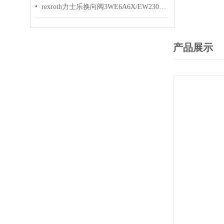
rexroth力士乐换向阀3WE6A6X/EW230N9K4现货原装
产品展示