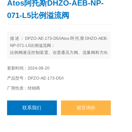
Atos阿托斯DHZO-AEB-NP-
071-L5比例溢流阀
描述：DPZO-AE-173-D5/IAtos阿托斯DHZO-AEB-
NP-071-L5比例溢流阀：
比例阀液压控制装置。在普通压力阀、流量阀和方向
阀上，用比例电磁铁替代原有的控制部分，按输入的
电气信号连续地、按比例地对油流的压力、流量或方
更新时间：2024-08-20
向进行远距离控制。比例阀一般都具有压力补偿性
产品型号：DPZO-AE-173-D5/I
能，输出压力和流量可以不受负载变化的影响。
厂商性质：经销商
联系我们
留言询价