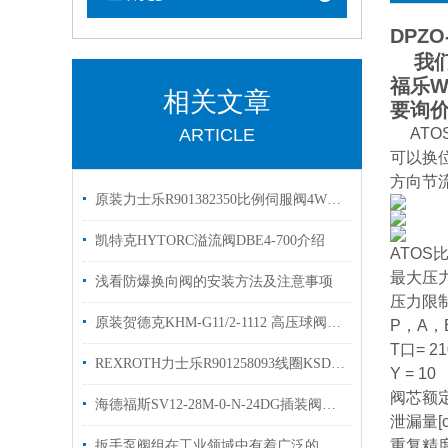
DPZO-
我们经
福乐W
相关文章
要询
ARTICLE
AT
可以换
方向节
原装力士乐R901382350比例伺服阀4WRPEH6C3B40L优势
凯特克HYTORC溢流阀DBE4-700介绍
ATOS
最大压力
浅看防爆换向阀的安装方法及注意事项
压力限制
原装贺德克KHM-G11/2-1112 高压球阀hydac型号齐全
P，A，B
T口= 2
REXROTH力士乐R901258093线圈KSDER配对线圈 简介
Y = 10
阀芯额定
海德福斯SV12-28M-0-N-24DG插装阀资料SV12-20-0-N
泄漏量[c
重复精度
扳手泵阀组在工业领域中有着广泛的作用