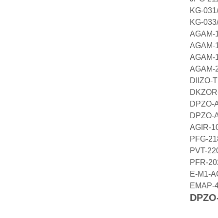
KG-031
KG-033
AGAM-1
AGAM-1
AGAM-1
AGAM-2
DIIZO-
DKZOR-
DPZO-A
DPZO-A
AGIR-1
PFG-2
PVT-22
PFR-2
E-M1-A
EMAP-
DPZO-