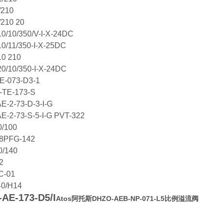
/210
/210 20
0/10/350/V-I-X-24DC
0/11/350-I-X-25DC
0 210
0/10/350-I-X-24DC
TE-073-D3-1
TE-173-S
E-2-73-D-3-I-G
E-2-73-S-5-I-G PVT-322
0/100
18PFG-142
0/140
02
C-01
40/H14
AE-173-D5/I
Atos阿托斯DHZO-AEB-NP-071-L5比例溢流阀