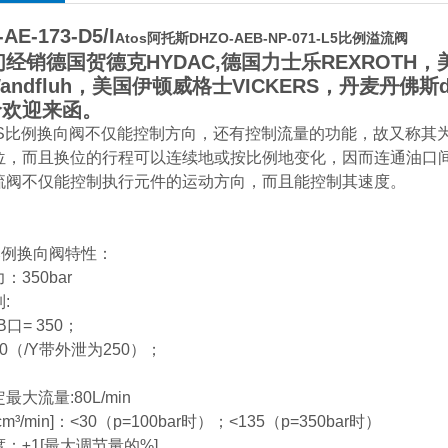
AE-173-D5/I
Atos阿托斯DHZO-AEB-NP-071-L5比例溢流阀
销德国贺德克HYDAC,德国力士乐REXROTH，美
andfluh，美国伊顿威格士VICKERS，丹麦丹佛斯da
价欢迎来函。
OS比例换向阀不仅能控制方向，还有控制流量的功能，故又称其
位，而且换位的行程可以连续地或按比例地变化，因而连通油口
流阀不仅能控制执行元件的运动方向，而且能控制其速度。
比例换向阀特性：
：350bar
:
口= 350；
10（/Y带外泄为250）；
最大流量:80L/min
m³/min]：<30（p=100bar时）；<135（p=350bar时）
：±1[最大调节量的%]