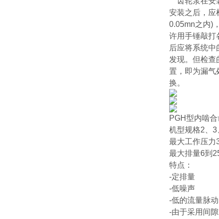
齿轮泵在安
安装之后，应
0.05mn
许用手锤敲打
后应将系统中
发现。但检查
置，即为漏气
换。
PGH型内啮
机型规格2、3
最大工作压力35
最大排量6到25
特点：
-定排量
-低噪声
-低的流量脉动
-由于采用间