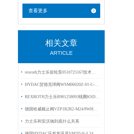
查看更多
相关文章
ARTICLE
rexroth力士乐齿轮泵0510725167技术参数原装
HYDAC贺德克球阀WSM06020Z-01-C-N-24DG现货原装
REXROTH力士乐R901258093线圈KSDER配对线圈 简介
德国哈威截止阀VZP1R2R2-M24/8WHAWE换向阀
力士乐和安沃驰到底什么关系
德国HYDAC压差发讯器VM2D.0/-L24现货库存贺德克样本