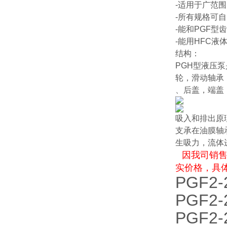
-适用于广范
-所有规格可
-能和PGF
-能用HFC
结构：
PGH型液压
轮，滑动轴承
、后盖，端盖
吸入和排出原
支承在油膜轴
生吸力，流体
因我司销售
实价格，具
PGF2-
PGF2-
PGF2-