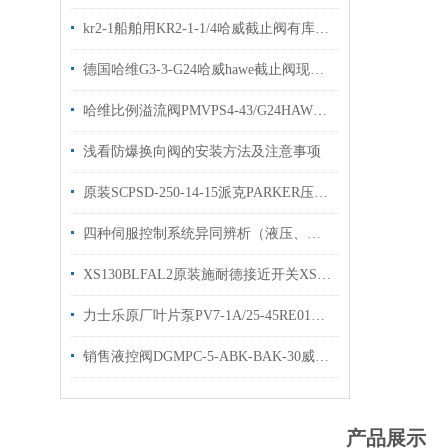
kr2-1船舶用KR2-1-1/4哈威截止阀有库存欢迎选购
德国哈维G3-3-G24哈威hawe截止阀现货出售
哈维比例溢流阀PMVPS4-43/G24HAWE压力阀原装现货
浅看防爆换向阀的安装方法及注意事项
原装SCPSD-250-14-15派克PARKER压力传感器
四种伺服控制系统异同辨析（液压、交流、直流、电液）
XS130BLFAL2原装施耐德接近开关XSAV11373样本资料
力士乐原厂叶片泵PV7-1A/25-45RE01MC0-08现货
销售液控阀DGMPC-5-ABK-BAK-30威格士单向阀
产品展示