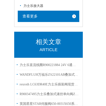
力士乐放大器
查看更多
相关文章
ARTICLE
力士乐直流线圈R900221884 24V 6通径线圈选购
WANDFLUH万福乐ZS22101AB叠加式换向阀优势供应
rexroth LC63DR40E力士乐插装阀现货R900938071
R900347495力士乐叠加式液控单向阀Z2S6-1-66/库存现货
英国星星STAR伺服阀650-0031X650系列优势出售