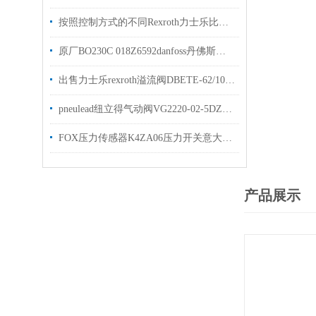
按照控制方式的不同Rexroth力士乐比例阀可以分为3大类别
原厂BO230C 018Z6592danfoss丹佛斯防爆线圈现货出售
出售力士乐rexroth溢流阀DBETE-62/100G24K
pneulead纽立得气动阀VG2220-02-5DZ原装出售
FOX压力传感器K4ZA06压力开关意大利选购
产品展示