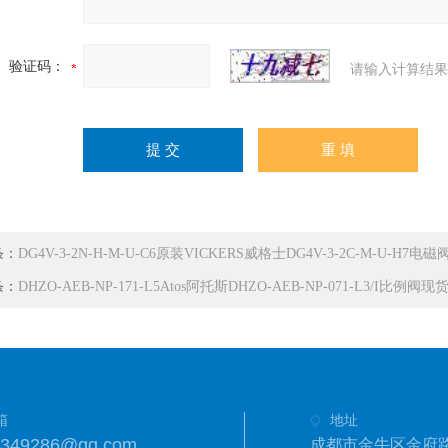
验证码：
请输入计算结果
条：
DG4V-3-2N-H-M-U-C6原装VICKERS威格士DG4V-3-2C-M-U-H7电磁
条：
DHZO-AEB-NP-171-L5Atos阿托斯DHZO-AEB-NP-071-L3/I比例阀现
箱
地址
1349286@qq.com
成都市金牛区金府路