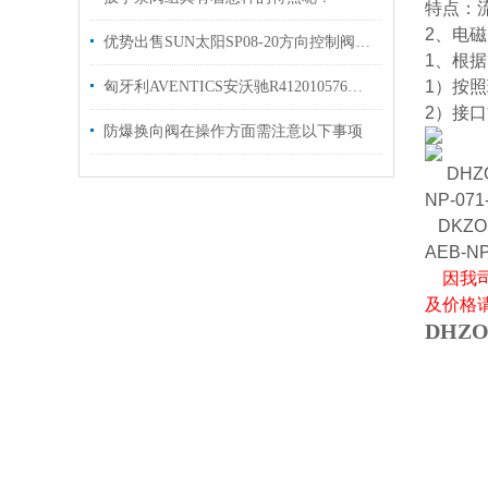
特点：
2、电
优势出售SUN太阳SP08-20方向控制阀有库存
1、根
1）按
匈牙利AVENTICS安沃驰R412010576气动接头
2）接口
防爆换向阀在操作方面需注意以下事项
DHZO
NP-071
DKZOR-
AEB-NP
因我
及价格
DHZO-