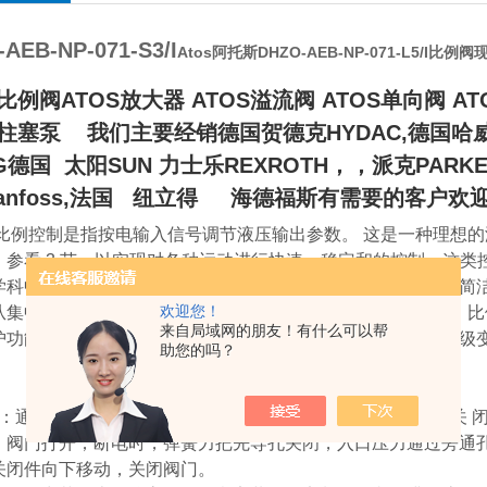
AEB-NP-071-S3/I
Atos阿托斯DHZO-AEB-NP-071-L5/I比例阀
S比例阀ATOS放大器 ATOS溢流阀 ATOS单向阀 A
OS柱塞泵
我们主要经销德国贺德克HYDAC,德国哈威H
G德国 太阳SUN 力士乐REXROTH，，派克PARKE
anfoss,法国 纽立得 海德福斯有需要的客户欢
比例控制是指按电输入信号调节液压输出参数。 这是一种理想
，参看 3 节，以实现对各种运动进行快速、稳定和的控制。这类
学科中的一个组成部分。数据、控制、警报等信息可以以一种简
欢迎您！
从集中电 控系统传送到电液系统，参看F002“数字电液技术"。
来自局域网的朋友！有什么可以帮
护功能，力的自适应，快速动作响应，系统自润滑，易实现无级变
助您的吗？
：通电时，电磁力把先导孔打开，上腔室压力迅速下降，在关 
，阀门打开；断电时，弹簧力把先导孔关闭，入口压力通过旁通
关闭件向下移动，关闭阀门。