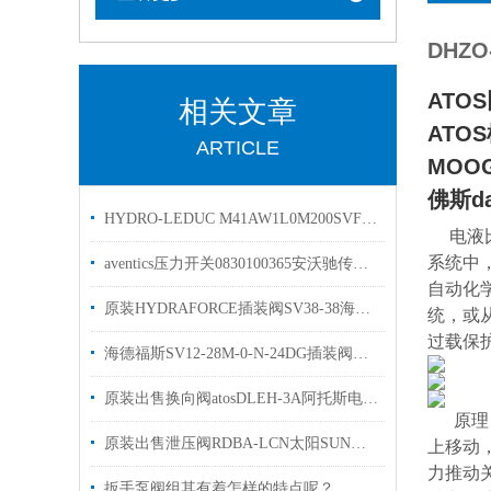
DHZO-
ATO
相关文章
AT
ARTICLE
MOO
佛斯d
HYDRO-LEDUC M41AW1L0M200SVF力度克液压马达简介
电液
系统中
aventics压力开关0830100365安沃驰传感器使用
自动化
原装HYDRAFORCE插装阀SV38-38海德福斯电磁阀
统，或
过载保
海德福斯SV12-28M-0-N-24DG插装阀资料SV12-20-0-N
原装出售换向阀atosDLEH-3A阿托斯电磁阀样本
原理
原装出售泄压阀RDBA-LCN太阳SUN螺纹插装阀现货
上移动
力推动
扳手泵阀组其有着怎样的特点呢？