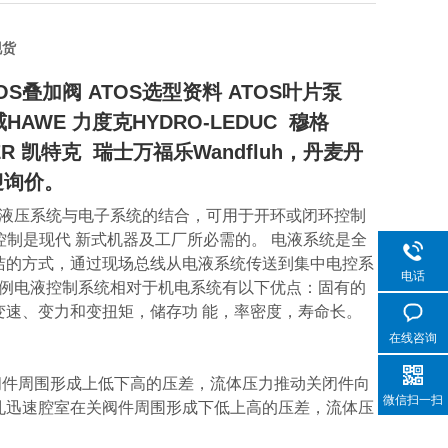
现货
TOS叠加阀 ATOS选型资料 ATOS叶片泵
AWE 力度克HYDRO-LEDUC 穆格
R 凯特克 瑞士万福乐Wandfluh，丹麦丹
迎询价。
的液压系统与电子系统的结合，可用于开环或闭环控制
控制是现代 新式机器及工厂所必需的。 电液系统是全
洁的方式，通过现场总线从电液系统传送到集中电控系
电话
 比例电液控制系统相对于机电系统有以下优点：固有的
速、变力和变扭矩，储存功 能，率密度，寿命长。
在线咨询
闭件周围形成上低下高的压差，流体压力推动关闭件向
微信扫一扫
孔迅速腔室在关阀件周围形成下低上高的压差，流体压