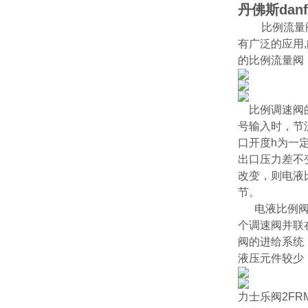
丹佛斯da
比例流量
有广泛的应用
的比例流量阀
比例调速阀
号输入时，节
口开度h为一
出口压力差不
改变，则电液
节。
电液比例阀的
个调速阀并联
阀的进给系统
液压元件较少
力士乐阀2FRM1