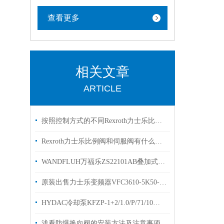
查看更多
相关文章
ARTICLE
按照控制方式的不同Rexroth力士乐比例阀可以分为3大类别
Rexroth力士乐比例阀和伺服阀有什么区别？看完这篇文章你就明白了
WANDFLUH万福乐ZS22101AB叠加式换向阀优势供应
原装出售力士乐变频器VFC3610-5K50-3P4-MNA
HYDAC冷却泵KFZP-1+2/1.0/P/71/10电机泵优势出售
浅看防爆换向阀的安装方法及注意事项