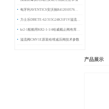
匈牙利AVENTICS安沃驰R412010576气动接头
力士乐DBETE-62/315G24K31F1V溢流阀技术参数
kr2-1船舶用KR2-1-1/4哈威截止阀有库存欢迎选购
溢流阀CMV1E原装哈维减压阀技术参数
产品展示