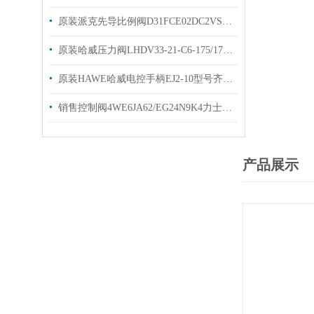
原装派克先导比例阀D31FCE02DC2VS7 PARKER派克现货
原装哈威压力阀LHDV33-21-C6-175/175hawe平衡阀
原装HAWE哈威电控手柄EJ2-10型号齐全P5140200076
销售控制阀4WE6JA62/EG24N9K4力士乐rexroth换向阀
产品展示