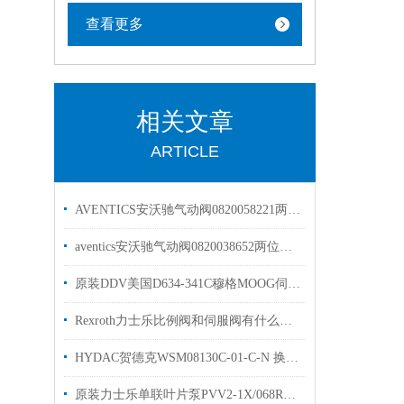
查看更多
相关文章
ARTICLE
AVENTICS安沃驰气动阀0820058221两位五通现货出售
aventics安沃驰气动阀0820038652两位五通换向阀
原装DDV美国D634-341C穆格MOOG伺服阀
Rexroth力士乐比例阀和伺服阀有什么区别？看完这篇文章你就明白了
HYDAC贺德克WSM08130C-01-C-N 换向阀库存出售
原装力士乐单联叶片泵PVV2-1X/068RA15技术样本