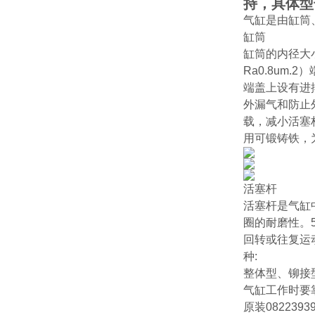
持，具体型
气缸是由缸筒
缸筒
缸筒的内径大
Ra0.8um.2
端盖上设有进
外漏气和防止
载，减小活塞
用可锻铸铁，
活塞杆
活塞杆是气缸
圈的耐磨性。
回转或往复运
种:
整体型、铆接
气缸工作时要
原装082239