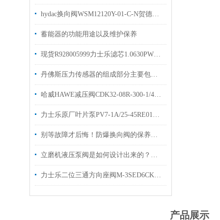
hydac换向阀WSM12120Y-01-C-N贺德克球阀有库存现货
蓄能器的功能用途以及维护保养
现货R928005999力士乐滤芯1.0630PWR10-A00-0-M
丹佛斯压力传感器的组成部分主要包括以下几个方面
哈威HAWE减压阀CDK32-08R-300-1/4原装哈维优势供应
力士乐原厂叶片泵PV7-1A/25-45RE01MC0-08现货
别等故障才后悔！防爆换向阀的保养诀窍，早知道少踩坑
立磨机液压泵阀是如何设计出来的？这篇文章告诉你它的设计原理！
力士乐二位三通方向座阀M-3SED6CK1X/350CG24N9K4现货
产品展示