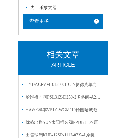
力士乐放大器
查看更多
相关文章
ARTICLE
HYDACRVM10120-01-C-N贺德克单向阀现货出售
哈维换向阀PSL31Z/D250-2多路阀-A2L25/25EA2两联
HAWE样本VP1Z-WGM110德国哈威截止换向阀现货供应
优势出售SUN太阳插装阀PPDB-8DN原装有库存
出售球阀KHB-12SR-1112-03X-A原装贺德克高压阀