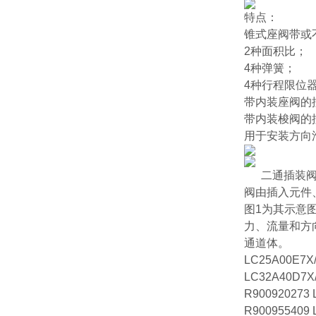
特点：
锥式座阀带或
2种面积比；
4种弹簧；
4种行程限位
带内装座阀的
带内装梭阀的
用于安装方向
二通插装
阀由插入元件
图1为其示意
力、流量和方
通道体。
LC25A00E7X
LC32A40D7X
R900920273 
R900955409 