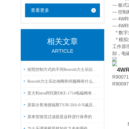
— 板式连
查看更多
— 控
— 4W
— 4W
* 数字式
相关文章
* 模拟式
工作原
ARTICLE
卸，电
4WR
按照控制方式的不同Rexroth力士乐比例阀可以分为3大类别
R90071
Rexroth力士乐比例阀和伺服阀有什么区别？看完这篇文章你就明白了
R90097
意大利atos阿托斯DKE-1714电磁阀有库存欢迎换购
原装出售海德福斯TS38-20A-0-N减压阀HYDRAFORCE
原来贺德克过滤器是这样进行保养的
力士乐调速阀居然如此之多的用处