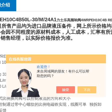
情介绍
EH10C4B50L-30/M/24A1
力士乐高频响阀4WRPEH10C4B R
所售产品均为进口品牌液压备件，网上所示价格均
格会因不同程度的原材料成本，人工成本，汇率有所
司销售经理，以实际价格报价为准。
RE 和 4WREE
 10
欢迎您！
来自局域网的朋友！有什么可以帮
315 bar
助您的吗？
L/min (NS6)
 L/min (NS6)
控式比例换向阀可以控制液流的方向和大小
的控制通过带中心螺纹的比例电磁铁实现，线圈可单 独拆卸
反馈