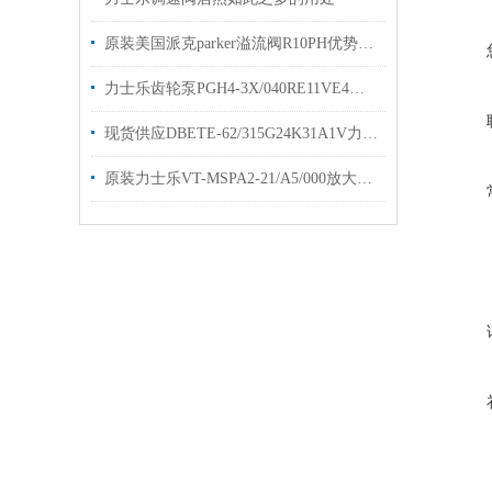
原装美国派克parker溢流阀R10PH优势出售
力士乐齿轮泵PGH4-3X/040RE11VE4定量泵样本优势出售
现货供应DBETE-62/315G24K31A1V力士乐溢流阀
原装力士乐VT-MSPA2-21/A5/000放大器库存选购