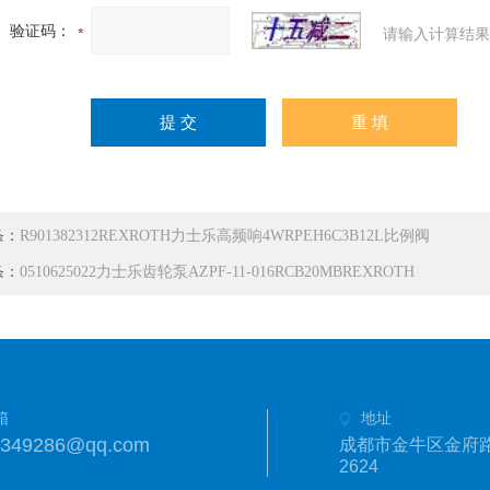
验证码：
请输入计算结果
条：
R901382312REXROTH力士乐高频响4WRPEH6C3B12L比例阀
条：
0510625022力士乐齿轮泵AZPF-11-016RCB20MBREXROTH
箱
地址
1349286@qq.com
成都市金牛区金府路
2624